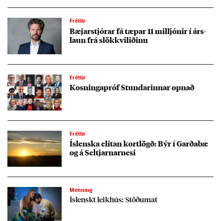
Fréttir
Bæj­ar­stjór­ar fá tæp­ar 11 millj­ón­ir í árs­
laun frá slökkvi­lið­inu
Fréttir
Kosn­inga­próf Stund­ar­inn­ar opn­að
Fréttir
Ís­lenska elít­an kort­lögð: Býr í Garða­bæ
og á Seltjarn­ar­nesi
Menning
Ís­lenskt leik­hús: Stöðumat