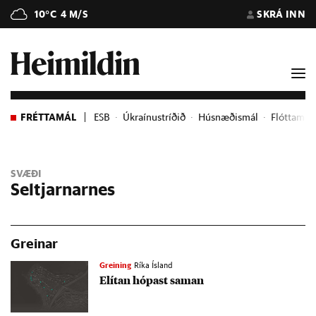
10°C
4 M/S
SKRÁ INN
FRÉTTAMÁL
ESB
Úkraínustríðið
Húsnæðismál
Flóttame
SVÆÐI
Seltjarnarnes
Greinar
Greining
Ríka Ísland
Elít­an hóp­ast sam­an