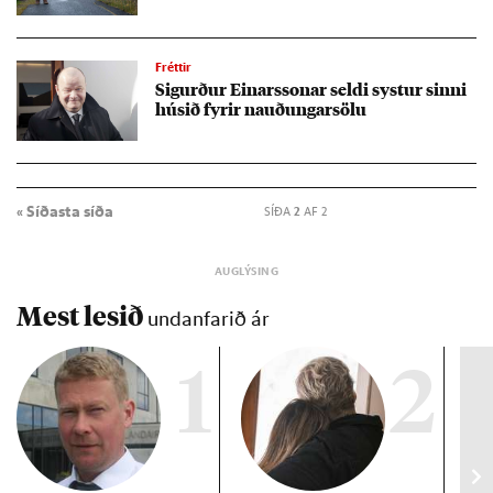
Fréttir
Sig­urð­ur Ein­ars­son­ar seldi syst­ur sinni
hús­ið fyr­ir nauð­ung­ar­sölu
« Síðasta síða
SÍÐA
2
AF 2
Mest lesið
undanfarið ár
1
2