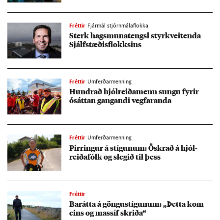
Fréttir
Fjármál stjórnmálaflokka
Sterk hags­muna­tengsl styrk­veit­enda
Sjálf­stæð­is­flokks­ins
Fréttir
Umferðarmenning
Hundrað hjól­reiða­menn sungu fyr­ir
ósátt­an gang­andi veg­far­anda
Fréttir
Umferðarmenning
Pirr­ing­ur á stíg­un­um: Öskr­að á hjól­
reiða­fólk og sleg­ið til þess
Fréttir
Bar­átta á göngu­stíg­un­um: „Þetta kom
eins og mass­íf skriða“