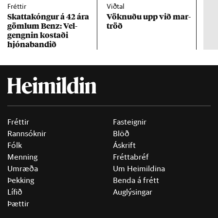
Fréttir
Viðtal
Inn
Skattakóng­ur á 42 ára
Vökn­uðu upp við mar­
RÚV
göml­um Benz: Vel­
tröð
Mar
gengn­in kostaði
un
hjóna­band­ið
Fréttir
Fasteignir
Rannsóknir
Blöð
Fólk
Áskrift
Menning
Fréttabréf
Umræða
Um Heimildina
Þekking
Benda á frétt
Lífið
Auglýsingar
Þættir