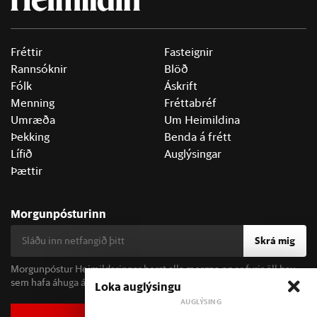
Fréttir
Fasteignir
Rannsóknir
Blöð
Fólk
Áskrift
Menning
Fréttabréf
Umræða
Um Heimildina
Þekking
Benda á frétt
Lífið
Auglýsingar
Þættir
Morgunpósturinn
Skrá mig
Morgunpóstur Heimildarinnar berst alla morgna og er fyrir öll þau
sem hafa áhuga á fréttum og þjóðfélagsumræðu.
Loka auglýsingu