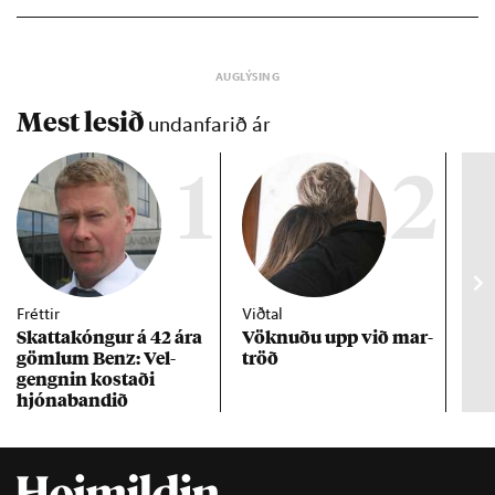
Mest lesið
undanfarið ár
1
2
Fréttir
Viðtal
Inn
Skattakóng­ur á 42 ára
Vökn­uðu upp við mar­
RÚV
göml­um Benz: Vel­
tröð
Mar
gengn­in kostaði
un
hjóna­band­ið