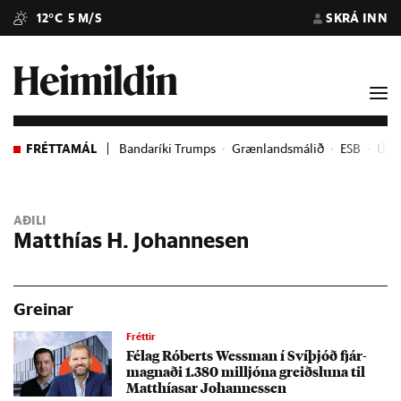
12°C
5 M/S
SKRÁ INN
FRÉTTAMÁL
Bandaríki Trumps
Grænlandsmálið
ESB
Úkra
AÐILI
Matthías H. Johannesen
Greinar
Fréttir
Fé­lag Ró­berts Wessman í Sví­þjóð fjár­
magn­aði 1.380 millj­óna greiðsl­una til
Matth­ías­ar Johann­essen