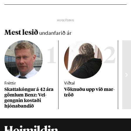
Mest lesið
undanfarið ár
1
2
Fréttir
Viðtal
Inn
Skattakóng­ur á 42 ára
Vökn­uðu upp við mar­
RÚV
göml­um Benz: Vel­
tröð
Mar
gengn­in kostaði
un
hjóna­band­ið