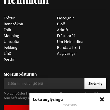
Fréttir
Fasteignir
Rannsóknir
Blöð
Fólk
Áskrift
Menning
Fréttabréf
Umræða
Um Heimildina
Þekking
Benda á frétt
Lífið
Auglýsingar
Þættir
Morgunpósturinn
Skrá mig
Morgunpóstur Heimildarinnar berst alla morgna og er fyrir öll þau
sem hafa áhuga á fréttum og þjóðfélagsumræðu.
Loka auglýsingu