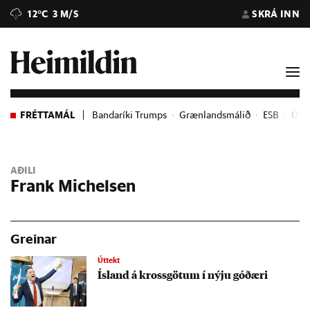
12°C
3 M/S
SKRÁ INN
FRÉTTAMÁL
Bandaríki Trumps
Grænlandsmálið
ESB
Úkra
AÐILI
Frank Michelsen
Greinar
Úttekt
Ís­land á kross­göt­um í nýju góðæri