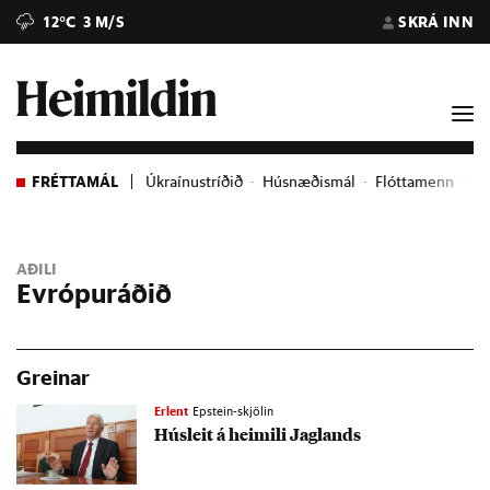
12°C
3 M/S
SKRÁ INN
FRÉTTAMÁL
Úkraínustríðið
Húsnæðismál
Flóttamenn
Ev
AÐILI
Evrópuráðið
Greinar
Erlent
Epstein-skjölin
Hús­leit á heim­ili Jag­lands