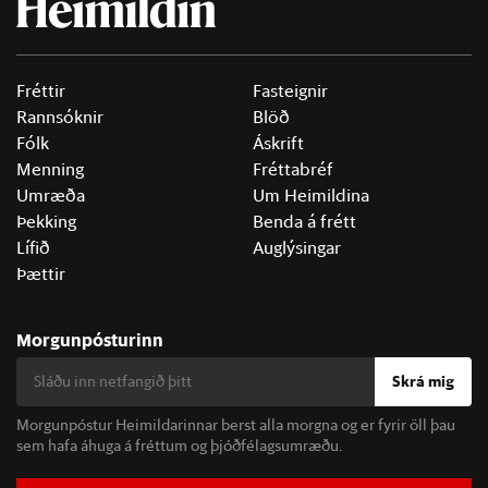
Fréttir
Fasteignir
Rannsóknir
Blöð
Fólk
Áskrift
Menning
Fréttabréf
Umræða
Um Heimildina
Þekking
Benda á frétt
Lífið
Auglýsingar
Þættir
Morgunpósturinn
Skrá mig
Morgunpóstur Heimildarinnar berst alla morgna og er fyrir öll þau
sem hafa áhuga á fréttum og þjóðfélagsumræðu.