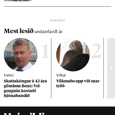
Mest lesið
undanfarið ár
1
2
Fréttir
Viðtal
Inn
Skattakóng­ur á 42 ára
Vökn­uðu upp við mar­
RÚV
göml­um Benz: Vel­
tröð
Mar
gengn­in kostaði
un
hjóna­band­ið