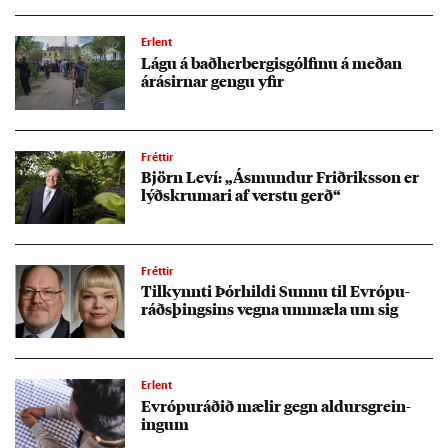
Erlent
Lágu á bað­her­berg­is­gólf­inu á með­an
árás­irn­ar gengu yf­ir
Fréttir
Björn Leví: „Ásmund­ur Frið­riks­son er
lýðskrumari af verstu gerð“
Fréttir
Til­kynnti Þór­hildi Sunnu til Evr­ópu­
ráðs­þings­ins vegna um­mæla um sig
Erlent
Evr­ópu­ráð­ið mæl­ir gegn ald­urs­grein­
ing­um