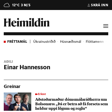
12°C
3 M/S
SKRÁ INN
FRÉTTAMÁL
Úkraínustríðið
Húsnæðismál
Flóttamenn
Ev
AÐILI
Einar Hannesson
Greinar
Erlent
Að­stoð­ar­mað­ur dóms­mála­ráð­herra um
Bol­son­aro: „Þá er betra að fá for­seta sem
held­ur uppi lög­um og reglu“