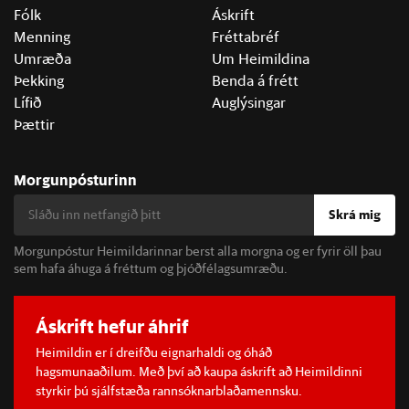
Fólk
Áskrift
Menning
Fréttabréf
Umræða
Um Heimildina
Þekking
Benda á frétt
Lífið
Auglýsingar
Þættir
Morgunpósturinn
Skrá mig
Morgunpóstur Heimildarinnar berst alla morgna og er fyrir öll þau
sem hafa áhuga á fréttum og þjóðfélagsumræðu.
Áskrift hefur áhrif
Heimildin er í dreifðu eignarhaldi og óháð
hagsmunaaðilum. Með því að kaupa áskrift að Heimildinni
styrkir þú sjálfstæða rannsóknarblaðamennsku.