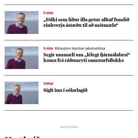
Fréttir
„Fólki sem líð­ur illa get­ur alltaf fund­ið
ein­hverja ástæðu til að mót­mæla“
Fréttir
Ríkisstjórn Katrínar Jakobsdóttur
Seg­ir um­mæli um „lé­legt fjár­mála­læsi“
koma frá ráðu­neyti sam­starfs­flokks
Viðtal
Siglt inn í sól­ar­lag­ið