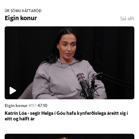
ÚR SÖMU ÞÁTTARÖÐ
Eigin konur
Sjá allt
Eigin konur
#117
·
47:10
Katrín Lóa - seg­ir Helga í Góu hafa kyn­ferð­is­lega áreitt sig í
eitt og hálft ár