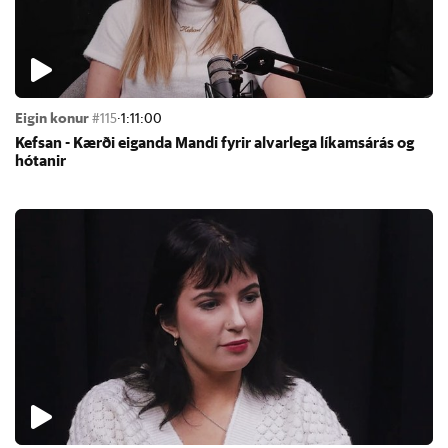
Eigin konur
#115
·
1:11:00
Kefs­an - Kærði eig­anda Mandi fyr­ir al­var­lega lík­ams­árás og
hót­an­ir