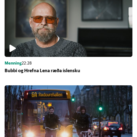
Menning
22:28
Bubbi og Hrefna Lena ræða ís­lensku