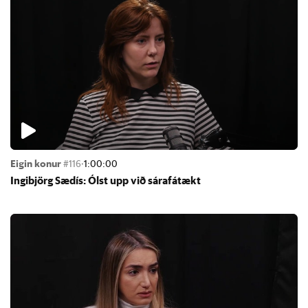
Eigin konur
#116
·
1:00:00
Ingi­björg Sæ­dís: Ólst upp við sára­fá­tækt