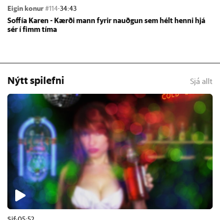
Eigin konur
#114
·
34:43
Soffía Kar­en - Kærði mann fyr­ir nauðg­un sem hélt henni hjá
sér í fimm tíma
Nýtt spilefni
Sjá allt
Sif
·
05:52