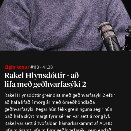
Eigin konur
#113
41:28
Rakel Hlyns­dótt­ir - að
lifa með geð­hvarfa­sýki 2
Rakel Hlynsdóttir greindist með geðhvarfasýki 2 eftir
að hafa lifað í mörg ár með ómeðhöndlaða
geðhvarfasýki. Þegar hún fékk greininguna segir hún
það hafa skýrt margt fyrir sér en var sett á röng lyf.
Rakel var sett á tvöfaldan hámarksskammt af ADHD
lyfjum ásamt lyfjum fyrir geðhvarfasýki, sem endaði