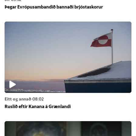
Þeg­ar Evr­ópu­sam­band­ið bann­aði brjósta­skor­ur
Eitt og annað
·
08:02
Rusl­ið eft­ir Kan­ana á Græn­landi