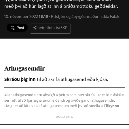
með því að hún lagðist inn á bráðamóttöku geðdeildar.
10. nóvember 2022
18:19
·
Ritstjóri og ábyrgðarmaður:
Edda Falak
heimildin.is/SKP
Athugasemdir
Skráðu þig inn
til að skrifa athugasemd eða kjósa.
Allar athugasemdir eru ábyrgð á þeirra sem þær skrifa. Heimildin áskilur
sér rétt til að fjarlægja ærumeiðandi og óviðeigandi athugasemdir.
Hægt er að láta vita af athugasemdum með því að smella á
Tilkynna
.