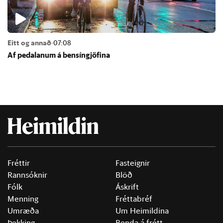
Eitt og annað
·
07:08
Af pedal­an­um á bens­ín­gjöf­ina
Fréttir
Fasteignir
Rannsóknir
Blöð
Fólk
Áskrift
Menning
Fréttabréf
Umræða
Um Heimildina
Þekking
Benda á frétt