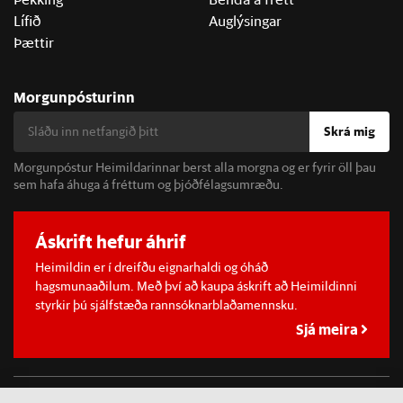
Lífið
Auglýsingar
Þættir
Morgunpósturinn
Skrá mig
Morgunpóstur Heimildarinnar berst alla morgna og er fyrir öll þau
sem hafa áhuga á fréttum og þjóðfélagsumræðu.
Áskrift hefur áhrif
Heimildin er í dreifðu eignarhaldi og óháð
hagsmunaaðilum. Með því að kaupa áskrift að Heimildinni
styrkir þú sjálfstæða rannsóknarblaðamennsku.
Sjá meira
©
2026 Sameinaða útgáfufélagið ehf.
Allur réttur áskilinn. Notkun