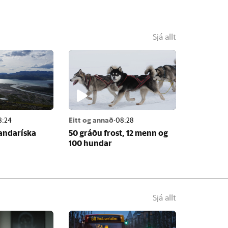
Sjá allt
8:24
Eitt og annað
·
08:28
banda­ríska
50 gráðu frost, 12 menn og
100 hund­ar
Sjá allt