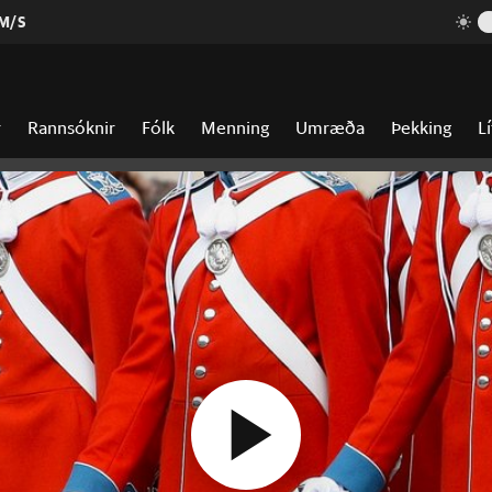
 M/S
r
Rannsóknir
Fólk
Menning
Umræða
Þekking
Lí