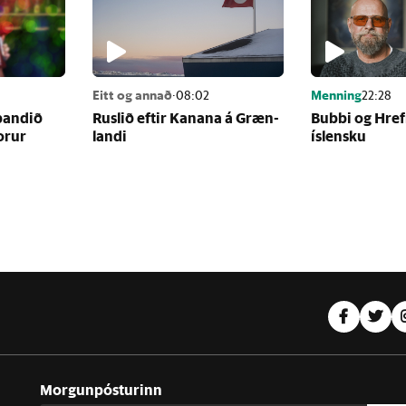
Eitt og annað
·
08:02
Menning
22:28
band­ið
Rusl­ið eft­ir Kan­ana á Græn­
Bubbi og Hre
or­ur
landi
ís­lensku
Morgunpósturinn