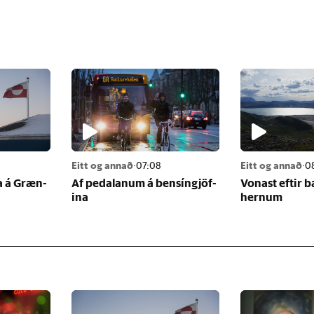
Eitt og annað
·
07:08
Eitt og annað
·
0
na á Græn­
Af pedal­an­um á bens­ín­gjöf­
Von­ast eft­ir 
ina
hern­um