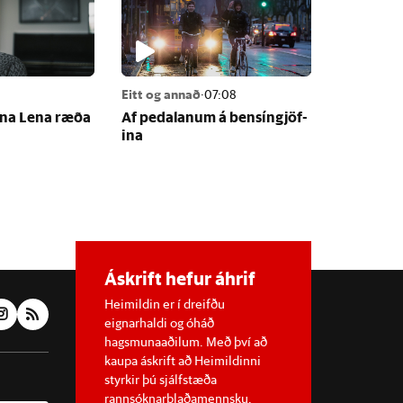
Eitt og annað
·
07:08
fna Lena ræða
Af pedal­an­um á bens­ín­gjöf­
ina
Áskrift hefur áhrif
Heimildin er í dreifðu
eignarhaldi og óháð
hagsmunaaðilum. Með því að
kaupa áskrift að Heimildinni
styrkir þú sjálfstæða
rannsóknarblaðamennsku.