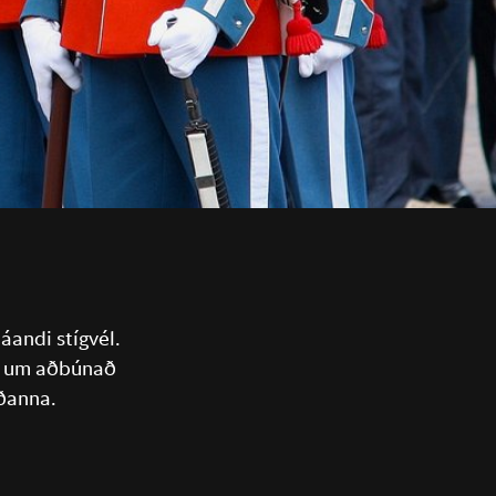
áandi stígvél.
um um aðbúnað
ðanna.