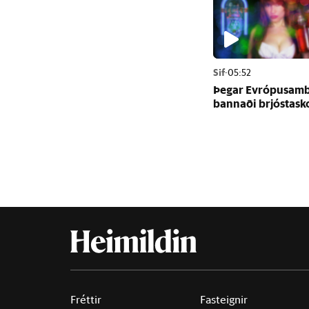
Sif
·
05:52
Þeg­ar Evr­ópu­sam­
bann­aði brjósta­sk
Fréttir
Fasteignir