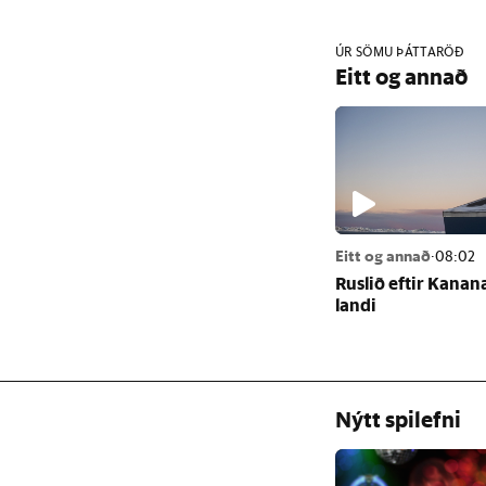
ÚR SÖMU ÞÁTTARÖÐ
Eitt og annað
Eitt og annað
·
08:02
Rusl­ið eft­ir Kan­a
landi
Nýtt spilefni