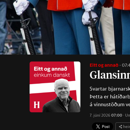
Eitt og annað
07:
Glans­inn
Svartar bjarnarsk
Þetta er hátíðar
á vinnustöðum ve
7. júní 2026
07:00
·
Um
hei