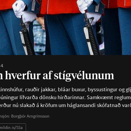
44
 hverf­ur af stíg­vél­un­um
innshúfur, rauðir jakkar, bláar buxur, byssustingur og glj
búningur lífvarða dönsku hirðarinnar. Samkvæmt regl
rður nú slakað á kröfum um háglansandi skófatnað var
sjón:
Borgþór Arngrímsson
mildin.is/SSa