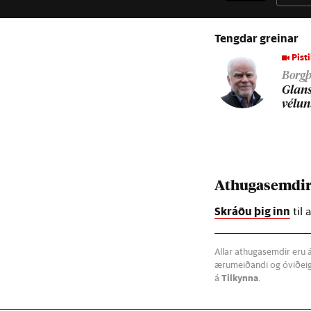
Tengdar greinar
Pisti
Borgþ
Glans­
vél­u
Athugasemdi
Skráðu þig inn
til 
Allar athugasemdir eru á
ærumeiðandi og óviðeig
á
Tilkynna
.