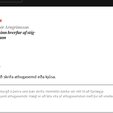
ll
ór Arngrímsson
inn hverf­ur af stíg­
n­um
r
að skrifa athugasemd eða kjósa.
byrgð á þeirra sem þær skrifa. Heimildin áskilur sér rétt til að fjarlægja
andi athugasemdir. Hægt er að láta vita af athugasemdum með því að smella