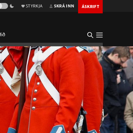
STYRKJA
SKRÁ INN
ÁSKRIFT
fið