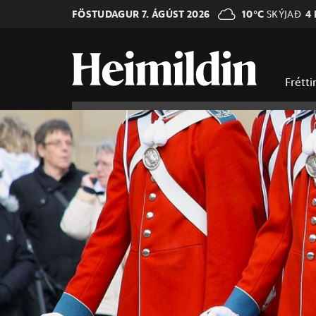
FÖSTUDAGUR 7. ÁGÚST 2026
10°C
SKÝJAÐ
4
Frétti