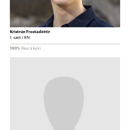
Kristrún Frostadóttir
1. sæti í RN
100%
líkur á kjöri