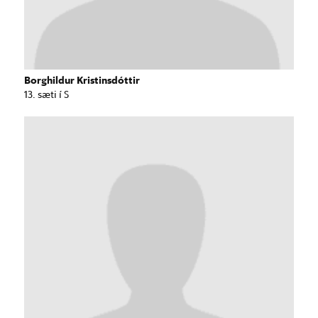
Borghildur Kristinsdóttir
13. sæti í S