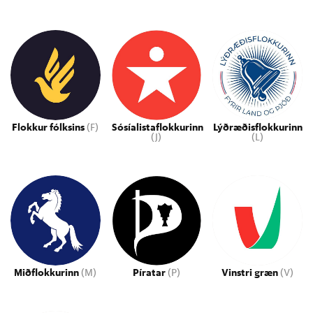
Flokkur fólksins
(F)
Sósíalistaflokkurinn
Lýðræðisflokkurinn
(J)
(L)
Miðflokkurinn
(M)
Píratar
(P)
Vinstri græn
(V)