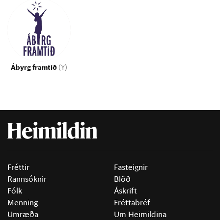
Ábyrg framtíð
(Y)
Fréttir
Fasteignir
Rannsóknir
Blöð
Fólk
Áskrift
Menning
Fréttabréf
Umræða
Um Heimildina