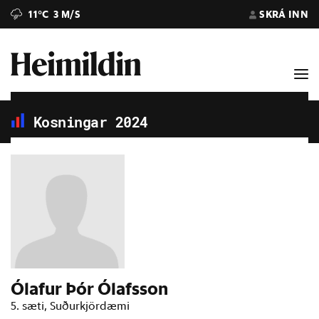
11°C
3 M/S
SKRÁ INN
Kosningar 2024
Ólafur Þór Ólafsson
5. sæti, Suðurkjördæmi