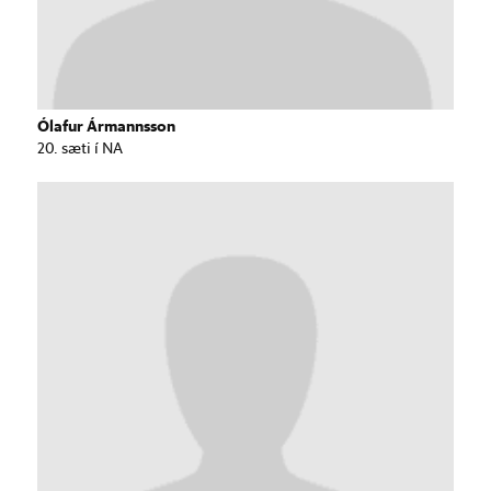
Ólafur Ármannsson
20. sæti í NA