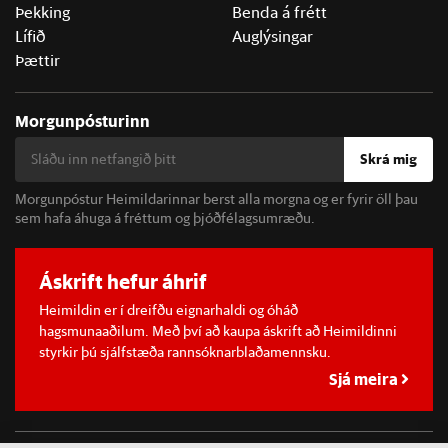
Þekking
Benda á frétt
Lífið
Auglýsingar
Þættir
Morgunpósturinn
Skrá mig
Morgunpóstur Heimildarinnar berst alla morgna og er fyrir öll þau
sem hafa áhuga á fréttum og þjóðfélagsumræðu.
Áskrift hefur áhrif
Heimildin er í dreifðu eignarhaldi og óháð
hagsmunaaðilum. Með því að kaupa áskrift að Heimildinni
styrkir þú sjálfstæða rannsóknarblaðamennsku.
Sjá meira