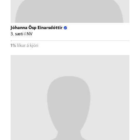
Jóhanna Ösp Einarsdóttir
3. sæti í NV
1%
líkur á kjöri