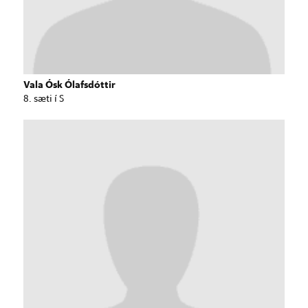
Vala Ósk Ólafsdóttir
8. sæti í S