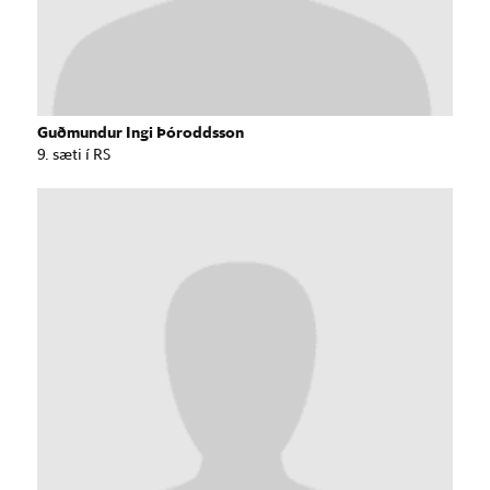
Guðmundur Ingi Þóroddsson
9. sæti í RS