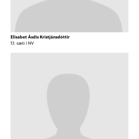
Elísabet Ásdís Kristjánsdóttir
13. sæti í NV