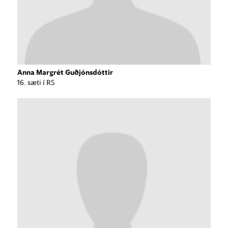
Anna Margrét Guðjónsdóttir
16. sæti í RS