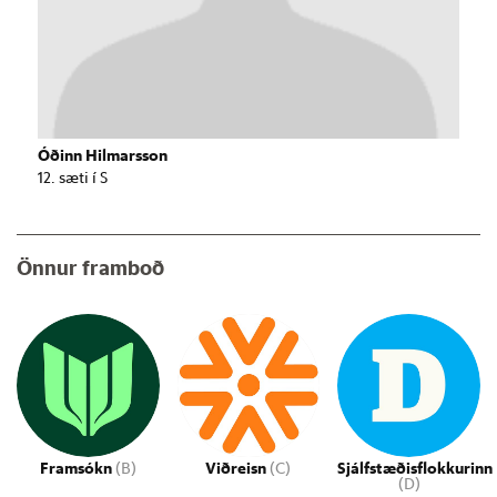
Óðinn Hilmarsson
12. sæti í S
Önnur framboð
Framsókn
(B)
Viðreisn
(C)
Sjálfstæðisflokkurinn
(D)