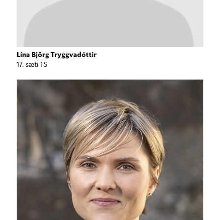
Lína Björg Tryggvadóttir
17. sæti í S