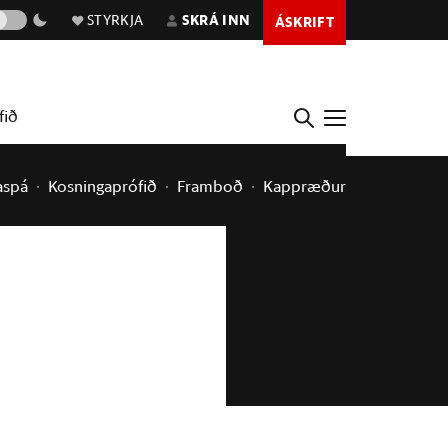
STYRKJA
SKRÁ INN
ÁSKRIFT
fið
aspá
Kosningaprófið
Framboð
Kappræður