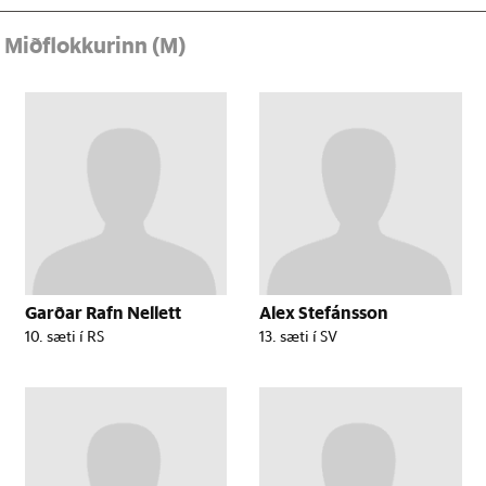
r
Miðflokkurinn (M)
Garðar Rafn Nellett
Alex Stefánsson
10. sæti í RS
13. sæti í SV