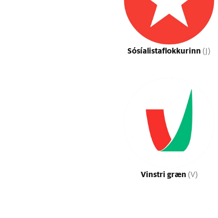
Sósíalistaflokkurinn
(J)
Vinstri græn
(V)