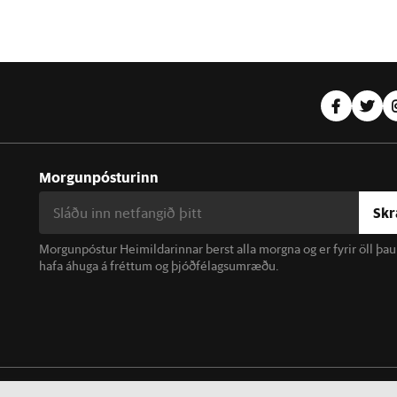
Morgunpósturinn
Skr
Morgunpóstur Heimildarinnar berst alla morgna og er fyrir öll þa
hafa áhuga á fréttum og þjóðfélagsumræðu.
linn. Notkun á efni miðilsins er óheimil án samþykkis.