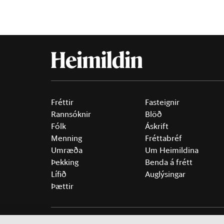
Fréttir
Fasteignir
Rannsóknir
Blöð
Fólk
Áskrift
Menning
Fréttabréf
Umræða
Um Heimildina
Þekking
Benda á frétt
Lífið
Auglýsingar
Þættir
©
2026 Sameinaða útgáfufélagið ehf.
Allur réttur áski