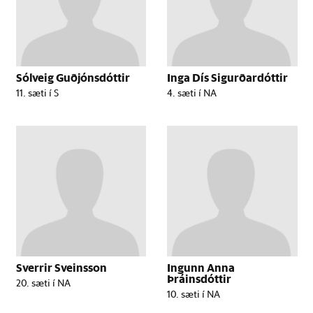
Sólveig Guðjónsdóttir
Inga Dís Sigurðardóttir
11. sæti í S
4. sæti í NA
Sverrir Sveinsson
Ingunn Anna
Þráinsdóttir
20. sæti í NA
10. sæti í NA