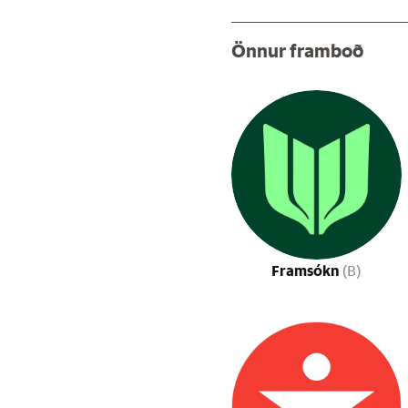
Önnur framboð
Framsókn
(B)