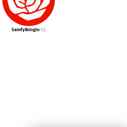
Samfylkingin
(S)