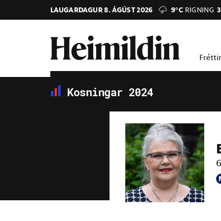
LAUGARDAGUR 8. ÁGÚST 2026
9°C
RIGNING
3
Frétti
Kosningar 2024
6