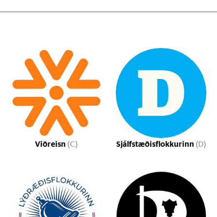
Viðreisn
Sjálfstæðisflokkurinn
(C)
(D)