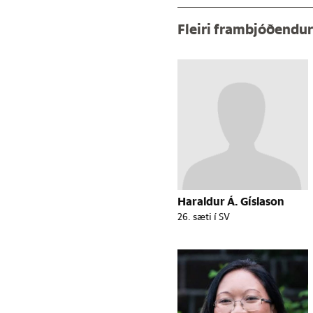
Fleiri frambjóðendu
Haraldur Á. Gíslason
26. sæti í SV