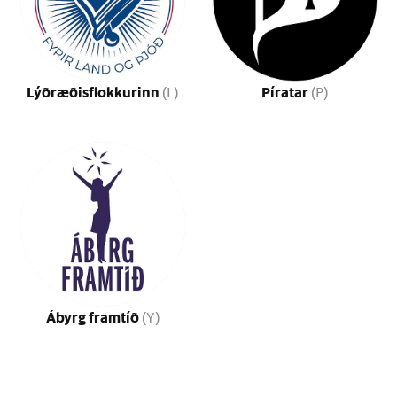
Lýðræðisflokkurinn
Píratar
(L)
(P)
Ábyrg framtíð
(Y)