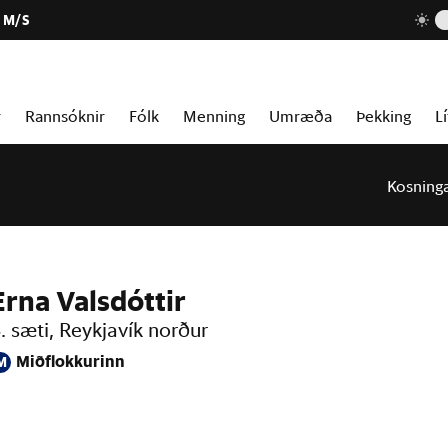
 M/S
r
Rannsóknir
Fólk
Menning
Umræða
Þekking
Lí
Kosning
Erna Valsdóttir
. sæti, Reykjavík norður
Miðflokkurinn
M