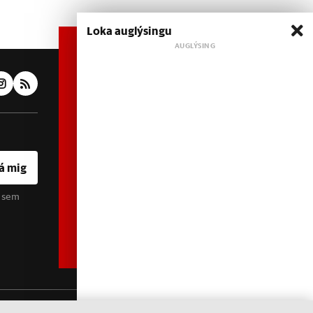
Loka auglýsingu
Áskrift hefur áhrif
Heimildin er í dreifðu
eignarhaldi og óháð
hagsmunaaðilum. Með því að
kaupa áskrift að Heimildinni
styrkir þú sjálfstæða
rannsóknarblaðamennsku.
á mig
u sem
Sjá meira