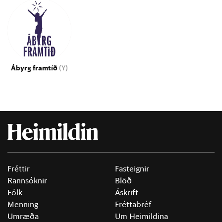
Ábyrg framtíð
(Y)
Fréttir
Fasteignir
Rannsóknir
Blöð
Fólk
Áskrift
Menning
Fréttabréf
Umræða
Um Heimildina