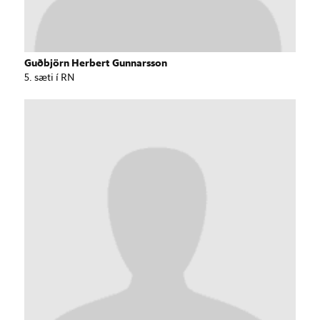
Guðbjörn Herbert Gunnarsson
5. sæti í RN