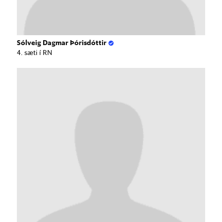
Sólveig Dagmar Þórisdóttir
4. sæti í RN