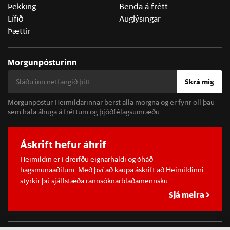
Þekking
Benda á frétt
Lífið
Auglýsingar
Þættir
Morgunpósturinn
Skrá mig
Morgunpóstur Heimildarinnar berst alla morgna og er fyrir öll þau
sem hafa áhuga á fréttum og þjóðfélagsumræðu.
Áskrift hefur áhrif
Heimildin er í dreifðu eignarhaldi og óháð
hagsmunaaðilum. Með því að kaupa áskrift að Heimildinni
styrkir þú sjálfstæða rannsóknarblaðamennsku.
Sjá meira