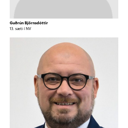
Guðrún Björnsdóttir
13. sæti í NV