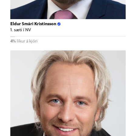
Eldur Smári Kristinsson
1. sæti í NV
4%
líkur á kjöri