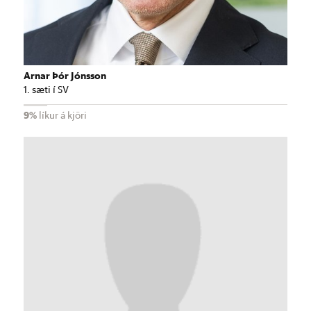
Arnar Þór Jónsson
1. sæti í SV
9%
líkur á kjöri