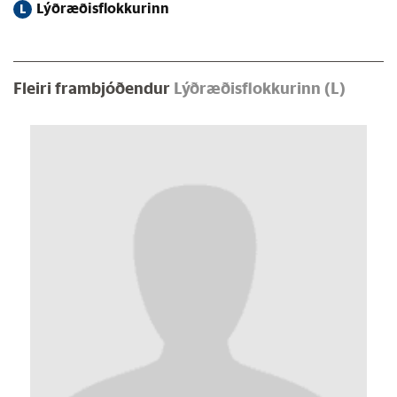
Lýðræðisflokkurinn
L
Fleiri frambjóðendur
Lýðræðisflokkurinn (L)