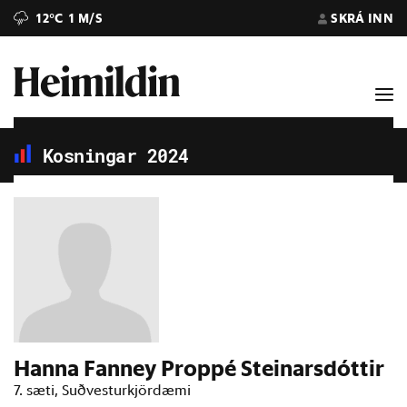
12°C
1 M/S
SKRÁ INN
Kosningar 2024
Hanna Fanney Proppé Steinarsdóttir
7. sæti, Suðvesturkjördæmi