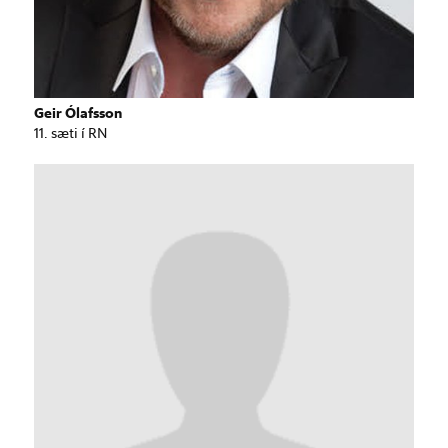
Geir Ólafsson
11. sæti í RN