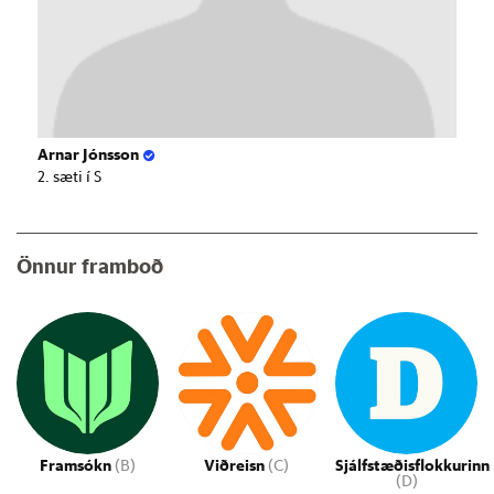
Arnar Jónsson
2. sæti í S
Önnur framboð
Framsókn
(B)
Viðreisn
(C)
Sjálfstæðisflokkurinn
(D)