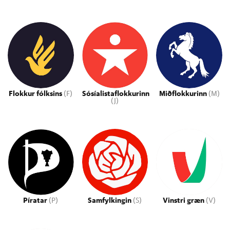
Flokkur fólksins
(F)
Sósíalistaflokkurinn
Miðflokkurinn
(M)
(J)
Píratar
(P)
Samfylkingin
(S)
Vinstri græn
(V)