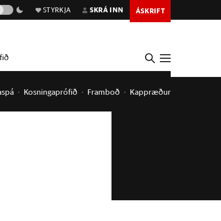
STYRKJA
SKRÁ INN
ÁSKRIFT
fið
aspá
Kosningaprófið
Framboð
Kappræður