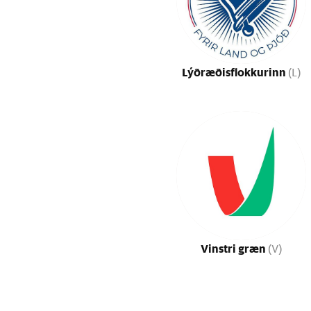
Lýðræðisflokkurinn
(L)
Vinstri græn
(V)