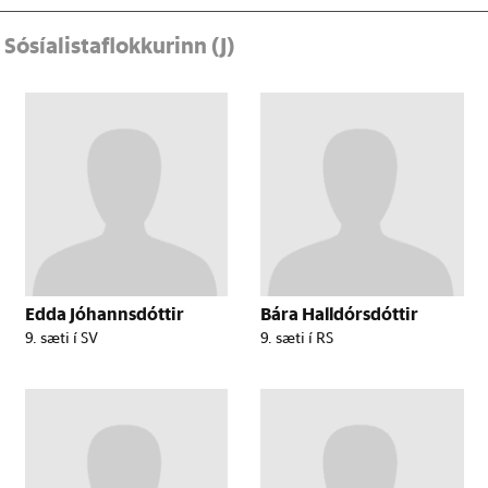
r
Sósíalistaflokkurinn (J)
Edda Jóhannsdóttir
Bára Halldórsdóttir
9. sæti í SV
9. sæti í RS