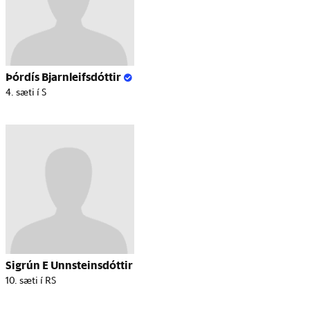
Þórdís Bjarnleifsdóttir
4. sæti í S
Sigrún E Unnsteinsdóttir
10. sæti í RS