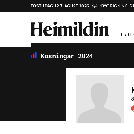
FÖSTUDAGUR 7. ÁGÚST 2026
13°C
RIGNING
5
Frétti
Kosningar 2024
8