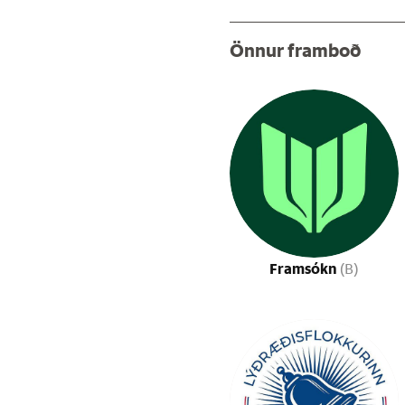
Önnur framboð
Framsókn
(B)