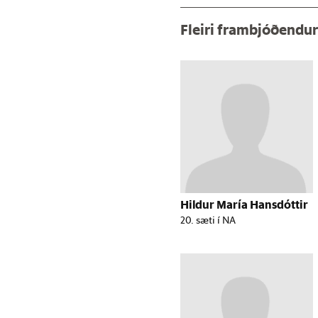
Fleiri frambjóðendu
Hildur María Hansdóttir
20. sæti í NA