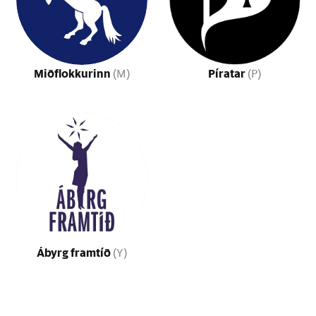
Miðflokkurinn
Píratar
(M)
(P)
Ábyrg framtíð
(Y)