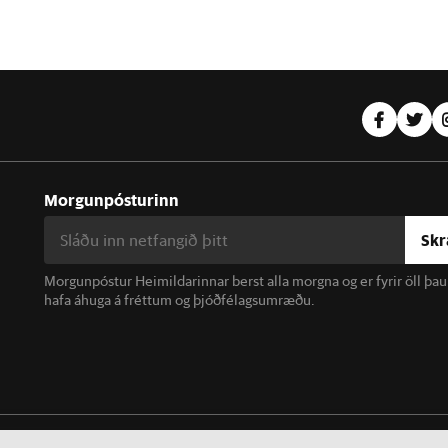
Morgunpósturinn
Skr
Morgunpóstur Heimildarinnar berst alla morgna og er fyrir öll þa
hafa áhuga á fréttum og þjóðfélagsumræðu.
linn. Notkun á efni miðilsins er óheimil án samþykkis.