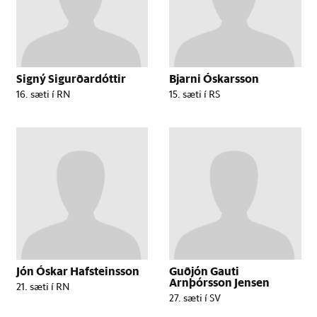
Signý Sigurðardóttir
Bjarni Óskarsson
16. sæti í RN
15. sæti í RS
Jón Óskar Hafsteinsson
Guðjón Gauti
Arnþórsson Jensen
21. sæti í RN
27. sæti í SV