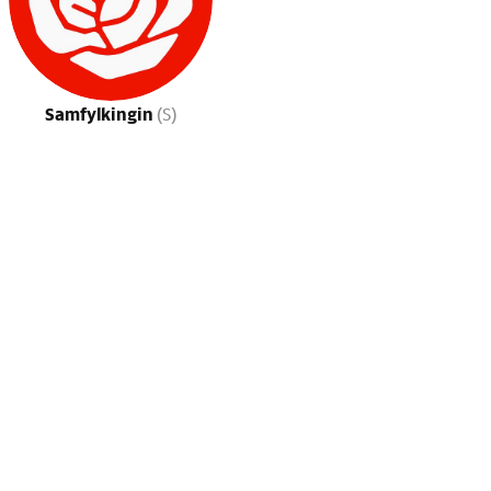
Samfylkingin
(S)