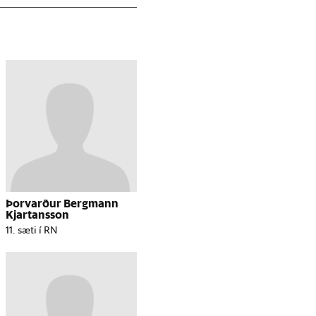
Þorvarður Bergmann
Kjartansson
11. sæti í RN