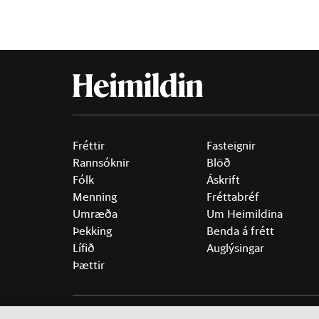
Fréttir
Fasteignir
Rannsóknir
Blöð
Fólk
Áskrift
Menning
Fréttabréf
Umræða
Um Heimildina
Þekking
Benda á frétt
Lífið
Auglýsingar
Þættir
©
2026 Sameinaða útgáfufélagið ehf.
Allur réttur áski