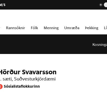
 M/S
r
Rannsóknir
Fólk
Menning
Umræða
Þekking
Lí
Kosning
Hörður Svavarsson
. sæti, Suðvesturkjördæmi
Sósíalistaflokkurinn
J