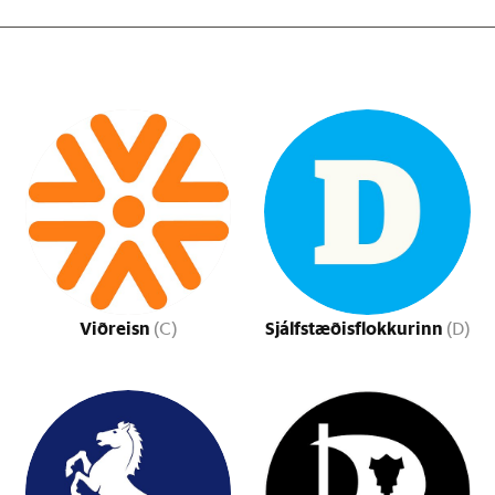
Viðreisn
Sjálfstæðisflokkurinn
(C)
(D)