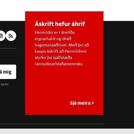
Áskrift hefur áhrif
Heimildin er í dreifðu
eignarhaldi og óháð
hagsmunaaðilum. Með því að
kaupa áskrift að Heimildinni
styrkir þú sjálfstæða
rannsóknarblaðamennsku.
á mig
u sem
Sjá meira