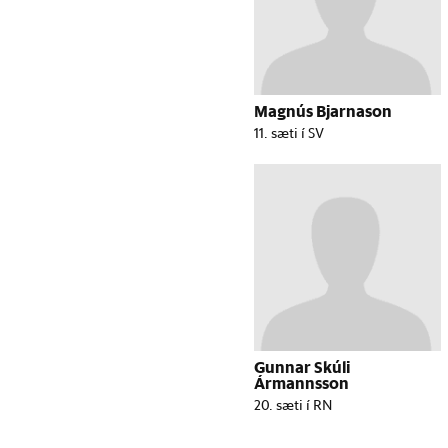
Magnús Bjarnason
11. sæti í SV
Gunnar Skúli
Ármannsson
20. sæti í RN