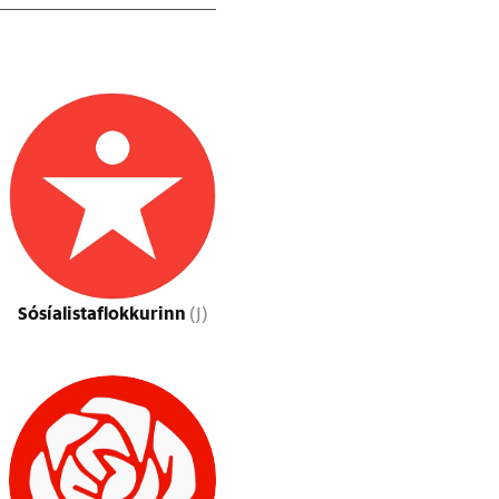
Sósíalistaflokkurinn
(J)