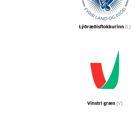
Lýðræðisflokkurinn
(L)
Vinstri græn
(V)