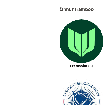
Önnur framboð
Framsókn
(B)