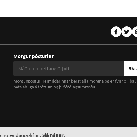
Morgunpósturinn
Skr
Morgunpóstur Heimildarinnar berst alla morgna og er fyrir öll þa
hafa áhuga á fréttum og þjóðfélagsumræðu.
linn. Notkun á efni miðilsins er óheimil án samþykkis.
Sjá nánar
ta notendaupplifun.
.