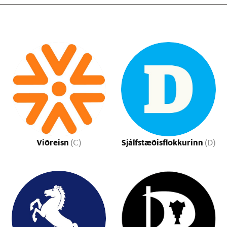
Viðreisn
Sjálfstæðisflokkurinn
(C)
(D)