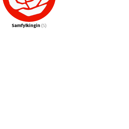
Samfylkingin
(S)