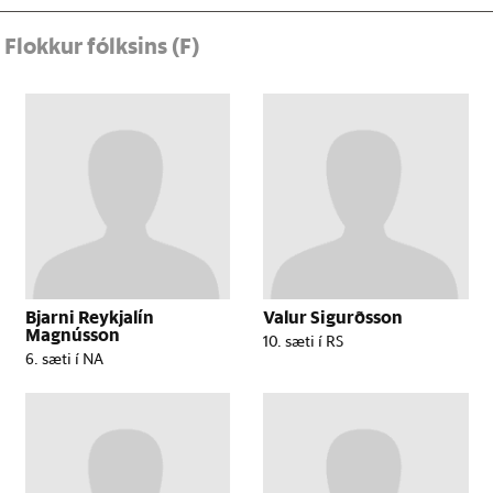
r
Flokkur fólksins (F)
Bjarni Reykjalín
Valur Sigurðsson
Magnússon
10. sæti í RS
6. sæti í NA