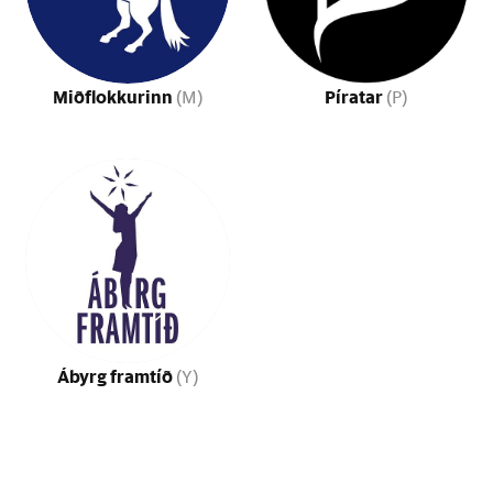
Miðflokkurinn
Píratar
(M)
(P)
Ábyrg framtíð
(Y)