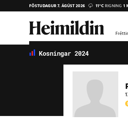
FÖSTUDAGUR 7. ÁGÚST 2026
11°C
RIGNING
1 
Frétti
Kosningar 2024
1