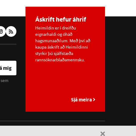
Áskrift hefur áhrif
Heimildin er í dreifðu
eignarhaldi og óháð
hagsmunaaðilum. Með því að
kaupa áskrift að Heimildinni
styrkir þú sjálfstæða
rannsóknarblaðamennsku.
á mig
u sem
Sjá meira