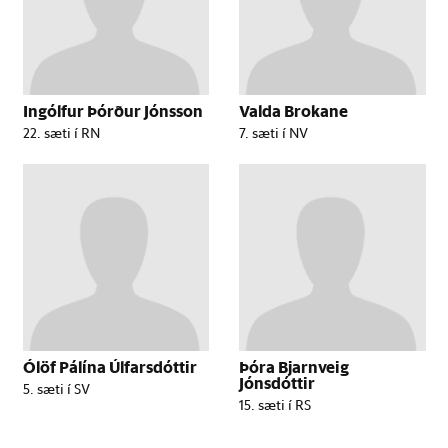
Ingólfur Þórður Jónsson
Valda Brokane
22. sæti í RN
7. sæti í NV
Ólöf Pálína Úlfarsdóttir
Þóra Bjarnveig
Jónsdóttir
5. sæti í SV
15. sæti í RS