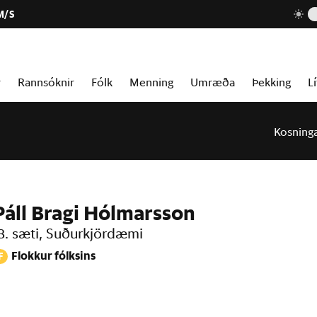
M/S
r
Rannsóknir
Fólk
Menning
Umræða
Þekking
Lí
Kosning
Páll Bragi Hólmarsson
3. sæti, Suðurkjördæmi
Flokkur fólksins
F