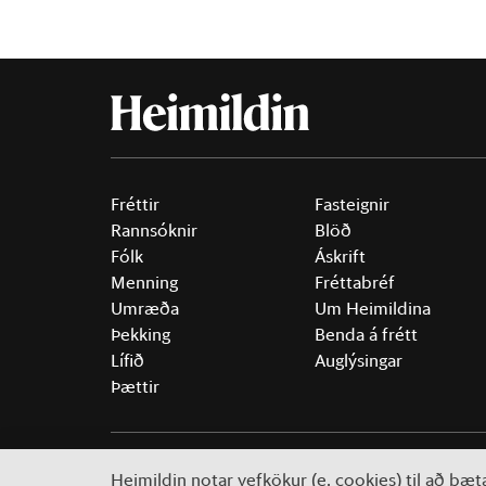
Fréttir
Fasteignir
Rannsóknir
Blöð
Fólk
Áskrift
Menning
Fréttabréf
Umræða
Um Heimildina
Þekking
Benda á frétt
Lífið
Auglýsingar
Þættir
©
2026 Sameinaða útgáfufélagið ehf.
Allur réttur áski
Heimildin notar vefkökur (e. cookies) til að bæ