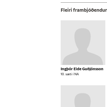
Fleiri frambjóðendu
Ingþór Eide Guðjónsson
10. sæti í NA