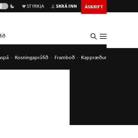
STYRKJA
SKRÁ INN
ÁSKRIFT
fið
aspá
Kosningaprófið
Framboð
Kappræður