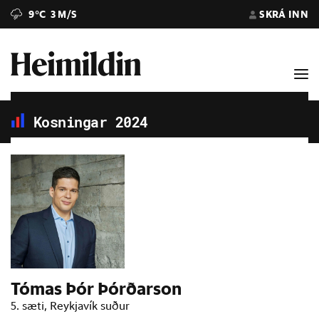
9°C
3 M/S
SKRÁ INN
Kosningar 2024
Tómas Þór Þórðarson
5. sæti, Reykjavík suður