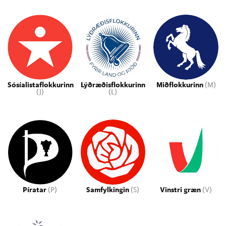
Sósíalistaflokkurinn
Lýðræðisflokkurinn
Miðflokkurinn
(M)
(J)
(L)
Píratar
(P)
Samfylkingin
(S)
Vinstri græn
(V)