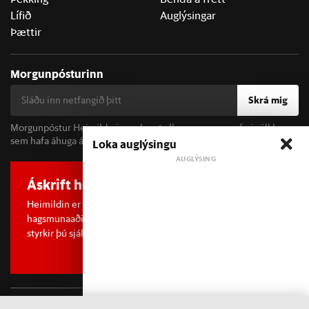
Lífið
Auglýsingar
Þættir
Morgunpósturinn
Skrá mig
Morgunpóstur Heimildarinnar berst alla morgna og er fyrir öll þau
sem hafa áhuga á fréttum og þjóðfélagsumræðu.
Loka auglýsingu
Áskrift hefur áhrif
Heimildin er í dreifðu eignarhaldi og óháð
hagsmunaaðilum. Með því að kaupa áskrift að Heimildinni
styrkir þú sjálfstæða rannsóknarblaðamennsku.
Sjá meira
©
2026 Sameinaða útgáfufélagið ehf.
Allur réttur áskilinn. Notkun