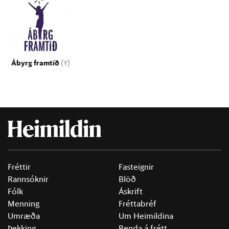
Ábyrg framtíð
(Y)
Fréttir
Fasteignir
Rannsóknir
Blöð
Fólk
Áskrift
Menning
Fréttabréf
Umræða
Um Heimildina
Þekking
Benda á frétt