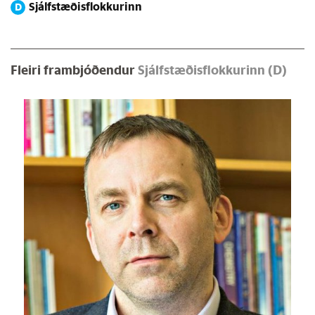
Sjálfstæðisflokkurinn
D
Fleiri frambjóðendur
Sjálfstæðisflokkurinn (D)