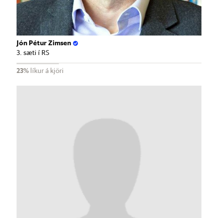
Jón Pétur Zimsen
3. sæti í RS
23%
líkur á kjöri