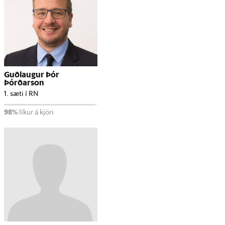
Guðlaugur Þór
Þórðarson
1. sæti í RN
98%
líkur á kjöri