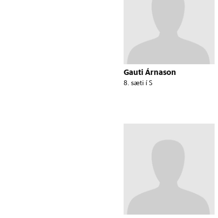
Gauti Árnason
8. sæti í S