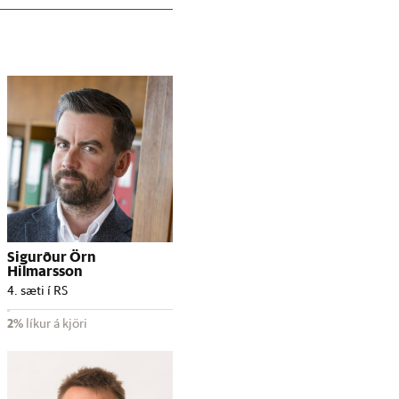
Sigurður Örn
Hilmarsson
4. sæti í RS
2%
líkur á kjöri