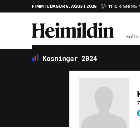
FIMMTUDAGUR 6. ÁGÚST 2026
11°C
RIGNING
Frétti
Kosningar 2024
7