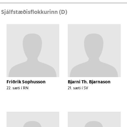
r
Sjálfstæðisflokkurinn (D)
Friðrik Sophusson
Bjarni Th. Bjarnason
22. sæti í RN
21. sæti í SV