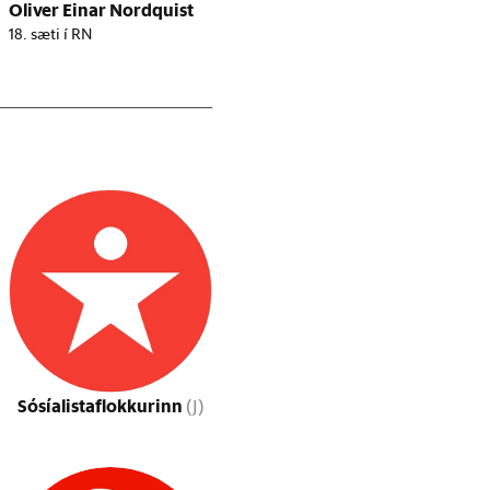
Oliver Einar Nordquist
18. sæti í RN
Sósíalistaflokkurinn
(J)