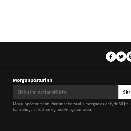
Morgunpósturinn
Skr
Morgunpóstur Heimildarinnar berst alla morgna og er fyrir öll þa
hafa áhuga á fréttum og þjóðfélagsumræðu.