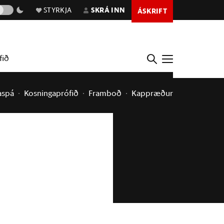
STYRKJA
SKRÁ INN
ÁSKRIFT
fið
aspá
Kosningaprófið
Framboð
Kappræður