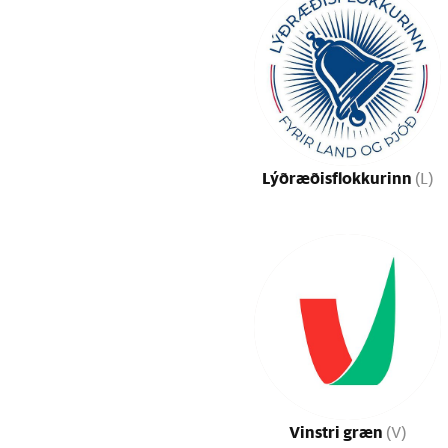
Lýðræðisflokkurinn
(L)
Vinstri græn
(V)