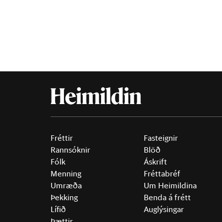
Fréttir
Fasteignir
Rannsóknir
Blöð
Fólk
Áskrift
Menning
Fréttabréf
Umræða
Um Heimildina
Þekking
Benda á frétt
Lífið
Auglýsingar
Þættir