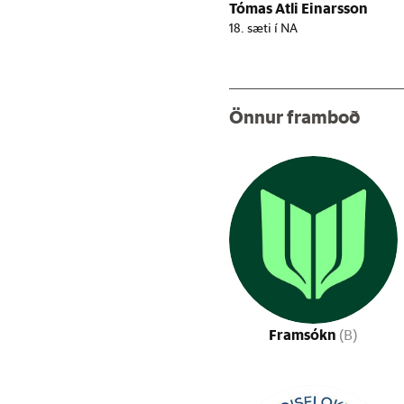
Tómas Atli Einarsson
18. sæti í NA
Önnur framboð
Framsókn
(B)