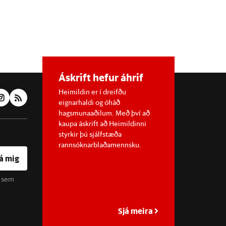
Áskrift hefur áhrif
Heimildin er í dreifðu
eignarhaldi og óháð
hagsmunaaðilum. Með því að
kaupa áskrift að Heimildinni
styrkir þú sjálfstæða
rannsóknarblaðamennsku.
á mig
u sem
Sjá meira