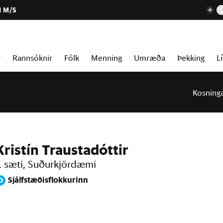
1 M/S
r
Rannsóknir
Fólk
Menning
Umræða
Þekking
Lí
Kosning
Kristín Traustadóttir
. sæti, Suðurkjördæmi
Sjálfstæðisflokkurinn
D