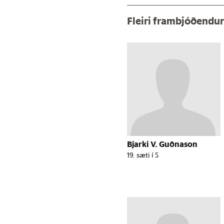
Fleiri frambjóðendu
Bjarki V. Guðnason
19. sæti í S