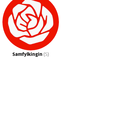
Samfylkingin
(S)