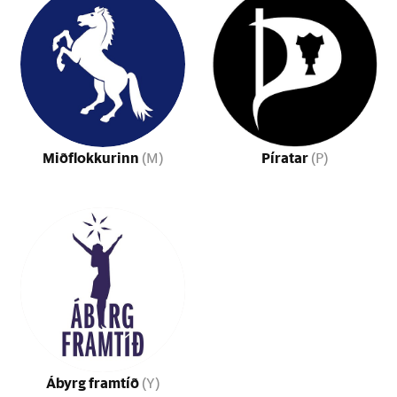
Miðflokkurinn
Píratar
(M)
(P)
Ábyrg framtíð
(Y)