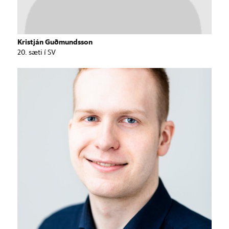
Kristján Guðmundsson
20. sæti í SV