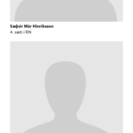
Sæþór Már Hinriksson
4. sæti í RN