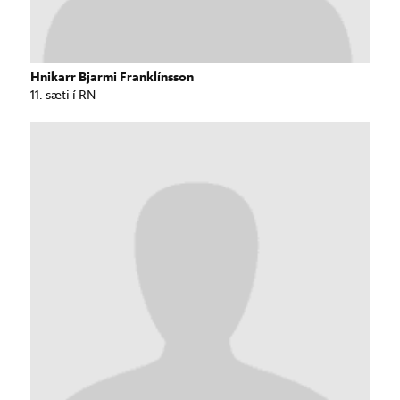
Hnikarr Bjarmi Franklínsson
11. sæti í RN