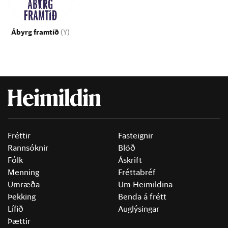
Ábyrg framtíð
(Y)
Fréttir
Fasteignir
Rannsóknir
Blöð
Fólk
Áskrift
Menning
Fréttabréf
Umræða
Um Heimildina
Þekking
Benda á frétt
Lífið
Auglýsingar
Þættir