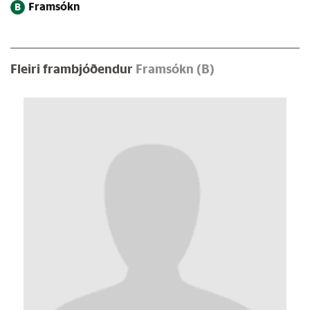
Framsókn
B
Fleiri frambjóðendur
Framsókn (B)