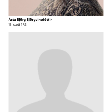
Ásta Björg Björgvinsdóttir
13. sæti í RS