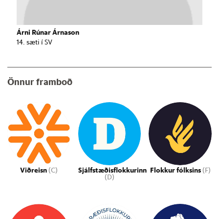
Árni Rúnar Árnason
14. sæti í SV
Önnur framboð
Viðreisn
(C)
Sjálfstæðisflokkurinn
Flokkur fólksins
(F)
(D)