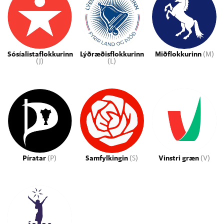
Sósíalistaflokkurinn
Lýðræðisflokkurinn
Miðflokkurinn
(M)
(J)
(L)
Píratar
(P)
Samfylkingin
(S)
Vinstri græn
(V)