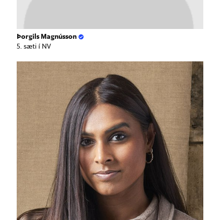
Þorgils Magnússon
5. sæti í NV