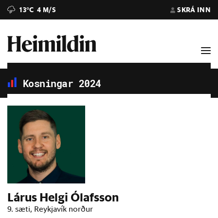
13°C
4 M/S
SKRÁ INN
Kosningar 2024
Lárus Helgi Ólafsson
9. sæti, Reykjavík norður