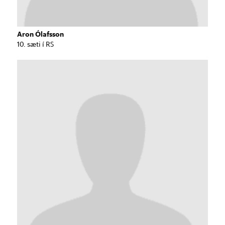
Aron Ólafsson
10. sæti í RS