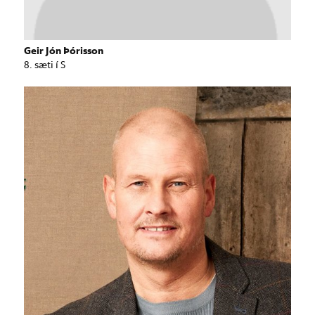
Geir Jón Þórisson
8. sæti í S