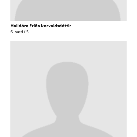
Halldóra Fríða Þorvaldsdóttir
6. sæti í S