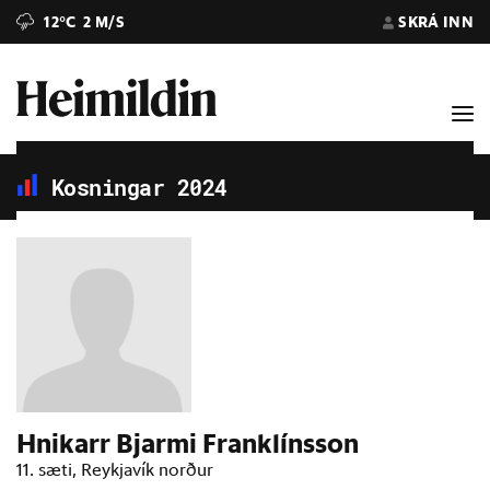
12°C
2 M/S
SKRÁ INN
Kosningar 2024
Hnikarr Bjarmi Franklínsson
11. sæti, Reykjavík norður