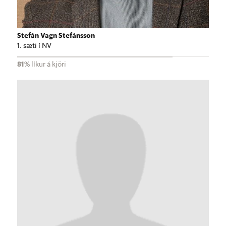
Stefán Vagn Stefánsson
1. sæti í NV
81%
líkur á kjöri