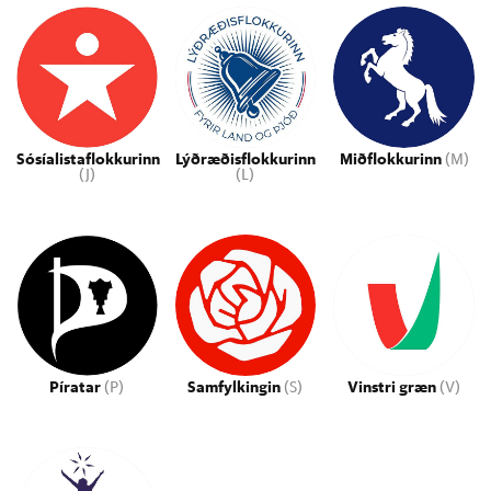
Sósíalistaflokkurinn
Lýðræðisflokkurinn
Miðflokkurinn
(M)
(J)
(L)
Píratar
(P)
Samfylkingin
(S)
Vinstri græn
(V)