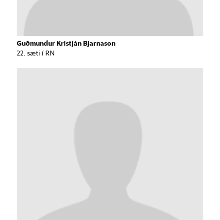
Guðmundur Kristján Bjarnason
22. sæti í RN