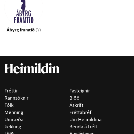
Ábyrg framtíð
(Y)
Fréttir
Fasteignir
Rannsóknir
Blöð
Fólk
Áskrift
Menning
Fréttabréf
Umræða
Um Heimildina
Þekking
Benda á frétt
Lífið
Auglýsingar