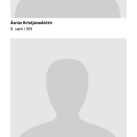
Ásrún Kristjánsdóttir
8. sæti í RN