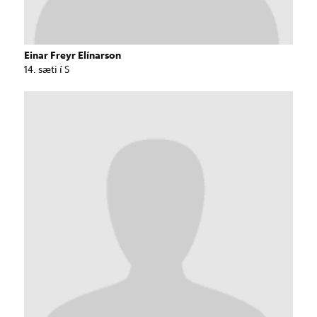
Einar Freyr Elínarson
14. sæti í S