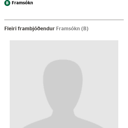
Framsókn
B
Fleiri frambjóðendur
Framsókn (B)