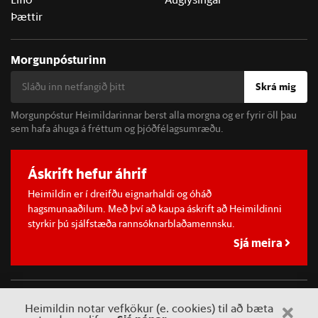
Þættir
Morgunpósturinn
Skrá mig
Morgunpóstur Heimildarinnar berst alla morgna og er fyrir öll þau
sem hafa áhuga á fréttum og þjóðfélagsumræðu.
Áskrift hefur áhrif
Heimildin er í dreifðu eignarhaldi og óháð
hagsmunaaðilum. Með því að kaupa áskrift að Heimildinni
styrkir þú sjálfstæða rannsóknarblaðamennsku.
Sjá meira
©
2026 Sameinaða útgáfufélagið ehf.
Allur réttur áskilinn. Notkun
Heimildin notar vefkökur (e. cookies) til að bæta
á efni miðilsins er óheimil án samþykkis.