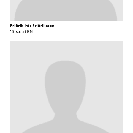
Friðrik Þór Friðriksson
16. sæti í RN