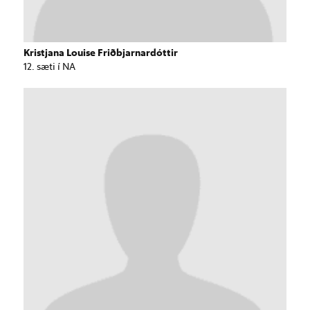
Kristjana Louise Friðbjarnardóttir
12. sæti í NA