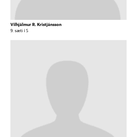
Vilhjálmur R. Kristjánsson
9. sæti í S