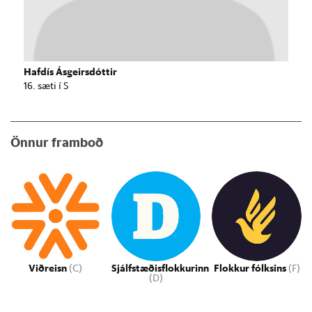
Hafdís Ásgeirsdóttir
16. sæti í S
Önnur framboð
Viðreisn
(C)
Sjálfstæðisflokkurinn
Flokkur fólksins
(F)
(D)