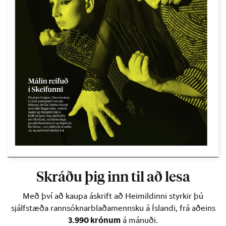
Skráðu þig inn til að lesa
Með því að kaupa áskrift að Heimildinni styrkir þú
sjálfstæða rannsóknarblaðamennsku á Íslandi, frá aðeins
3.990 krónum
á mánuði.