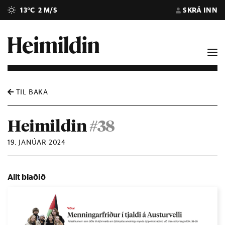
13°C
2 M/S
SKRÁ INN
TIL BAKA
Heimildin
#38
19. JANÚAR 2024
Allt blaðið