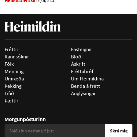
HEIMILDIN #36
05/01/2024
Fréttir
Fasteignir
Rannsóknir
Blöð
Fólk
Áskrift
Menning
Fréttabréf
Umræða
Um Heimildina
Þekking
Benda á frétt
Lífið
Auglýsingar
Þættir
Morgunpósturinn
Skrá mig