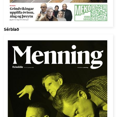
Sérblað