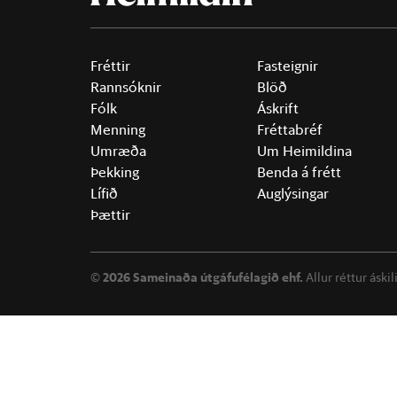
Fréttir
Fasteignir
Rannsóknir
Blöð
Fólk
Áskrift
Menning
Fréttabréf
Umræða
Um Heimildina
Þekking
Benda á frétt
Lífið
Auglýsingar
Þættir
©
2026 Sameinaða útgáfufélagið ehf.
Allur réttur áski