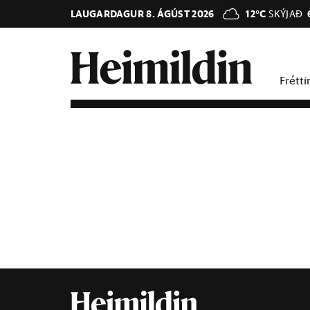
LAUGARDAGUR 8. ÁGÚST 2026
12°C
SKÝJAÐ
Frétti