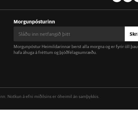
Morgunpósturinn
Skr
Morgunpóstur Heimildarinnar berst alla morgna og er fyrir öll þa
hafa áhuga á fréttum og þjóðfélagsumræðu.
linn. Notkun á efni miðilsins er óheimil án samþykkis.