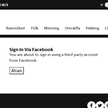
6 M/S
r
Rannsóknir
Fólk
Menning
Umræða
Þekking
Lí
Sign In Via Facebook
You are about to sign in using a third party account
from Facebook.
Áfram