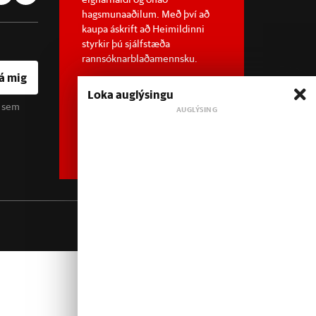
hagsmunaaðilum. Með því að
kaupa áskrift að Heimildinni
styrkir þú sjálfstæða
rannsóknarblaðamennsku.
á mig
Loka auglýsingu
u sem
Sjá meira