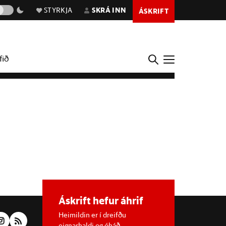
STYRKJA
SKRÁ INN
ÁSKRIFT
fið
Áskrift hefur áhrif
Heimildin er í dreifðu
eignarhaldi og óháð