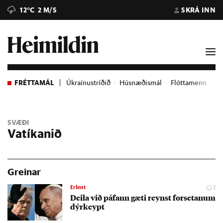
12°C
2 M/S
SKRÁ INN
FRÉTTAMÁL
Úkraínustríðið
Húsnæðismál
Flóttamenn
Ev
SVÆÐI
Vatíkanið
Greinar
Erlent
2
Deila við páfann gæti reynst for­set­an­um
dýr­keypt