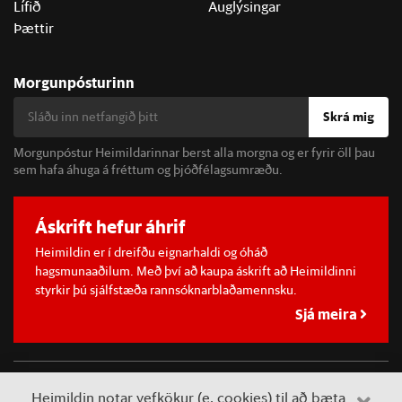
Lífið
Auglýsingar
Þættir
Morgunpósturinn
Skrá mig
Morgunpóstur Heimildarinnar berst alla morgna og er fyrir öll þau
sem hafa áhuga á fréttum og þjóðfélagsumræðu.
Áskrift hefur áhrif
Heimildin er í dreifðu eignarhaldi og óháð
hagsmunaaðilum. Með því að kaupa áskrift að Heimildinni
styrkir þú sjálfstæða rannsóknarblaðamennsku.
Sjá meira
©
2026 Sameinaða útgáfufélagið ehf.
Allur réttur áskilinn. Notkun
Heimildin notar vefkökur (e. cookies) til að bæta