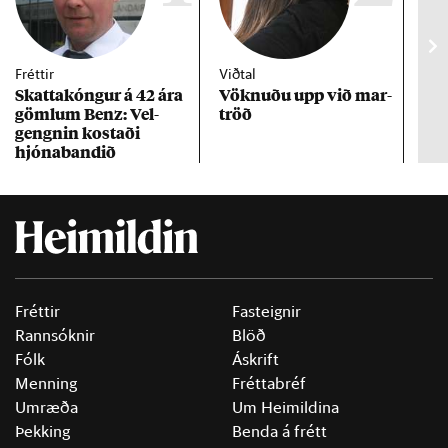
Fréttir
Viðtal
Inn
Skattakóng­ur á 42 ára
Vökn­uðu upp við mar­
RÚV
göml­um Benz: Vel­
tröð
Mar
gengn­in kostaði
un
hjóna­band­ið
Fréttir
Fasteignir
Rannsóknir
Blöð
Fólk
Áskrift
Menning
Fréttabréf
Umræða
Um Heimildina
Þekking
Benda á frétt