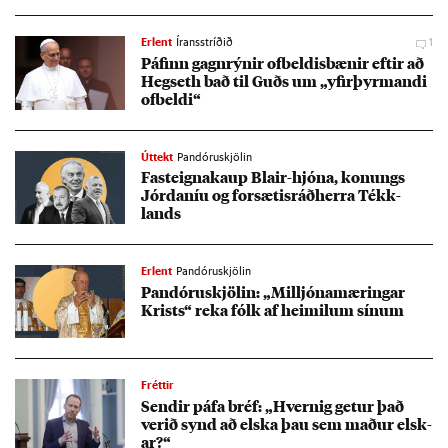
Erlent
Íransstríðið
1
Páfinn gagn­rýn­ir of­beld­is­bæn­ir eft­ir að
Heg­seth bað til Guðs um „yf­ir­þyrm­andi
of­beldi“
Úttekt
Pandóruskjölin
Fast­eigna­kaup Bla­ir-hjóna, kon­ungs
Jórdan­íu og for­sæt­is­ráð­herra Tékk­
lands
Erlent
Pandóruskjölin
Pan­dóru­skjöl­in: „Millj­óna­mær­ing­ar
Krists“ reka fólk af heim­il­um sín­um
Fréttir
Send­ir páfa bréf: „Hvernig get­ur það
ver­ið synd að elska þau sem mað­ur elsk­
ar?“