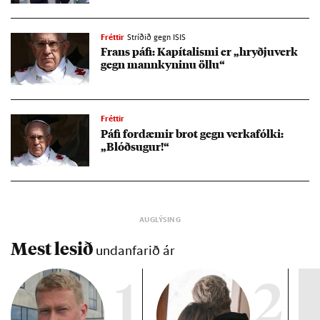
Fréttir
Stríðið gegn ISIS
Frans páfi: Kapí­tal­ismi er „hryðju­verk
gegn mann­kyn­inu öllu“
Fréttir
Páfi for­dæm­ir brot gegn verka­fólki:
„Blóðsug­ur!“
Mest lesið
undanfarið ár
1
2