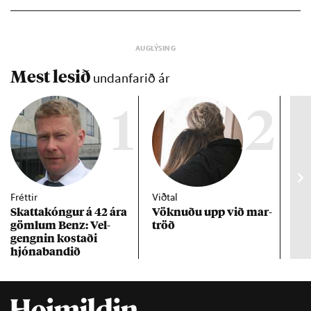
Mest lesið
undanfarið ár
1
2
Fréttir
Viðtal
Inn
Skattakóng­ur á 42 ára
Vökn­uðu upp við mar­
RÚV
göml­um Benz: Vel­
tröð
Mar
gengn­in kostaði
un
hjóna­band­ið