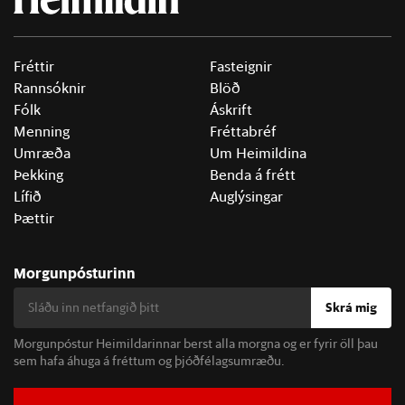
Fréttir
Fasteignir
Rannsóknir
Blöð
Fólk
Áskrift
Menning
Fréttabréf
Umræða
Um Heimildina
Þekking
Benda á frétt
Lífið
Auglýsingar
Þættir
Morgunpósturinn
Skrá mig
Morgunpóstur Heimildarinnar berst alla morgna og er fyrir öll þau
sem hafa áhuga á fréttum og þjóðfélagsumræðu.