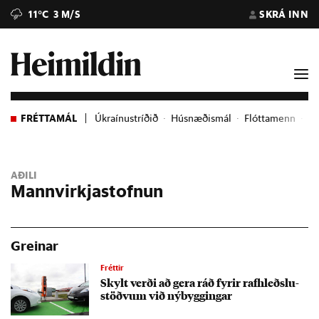
11°C
3 M/S
SKRÁ INN
FRÉTTAMÁL
Úkraínustríðið
Húsnæðismál
Flóttamenn
Ev
AÐILI
Mannvirkjastofnun
Greinar
Fréttir
Skylt verði að gera ráð fyr­ir raf­hleðslu­
stöðv­um við ný­bygg­ing­ar