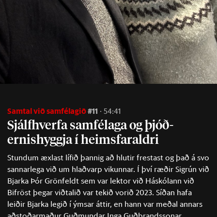
Samtal við samfélagið
#11
54:41
Sjálf­hverfa sam­fé­laga og þjóð
-
ern­is­hyggja í heims­far­aldri
Stundum æxlast lífið þannig að hlutir frestast og það á svo
sannarlega við um hlaðvarp vikunnar. Í því ræðir Sigrún við
Bjarka Þór Grönfeldt sem var lektor við Háskólann við
Bifröst þegar viðtalið var tekið vorið 2023. Síðan hafa
leiðir Bjarka legið í ýmsar áttir, en hann var meðal annars
aðstoðarmaður Guðmundar Inga Guðbrandssonar