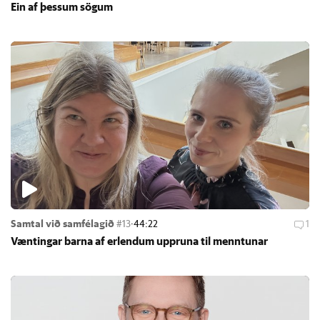
Ein af þess­um sög­um
Samtal við samfélagið
#13
·
44:22
1
Vænt­ing­ar barna af er­lend­um upp­runa til mennt­un­ar