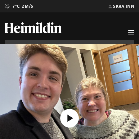
7°C
2 M/S
SKRÁ INN