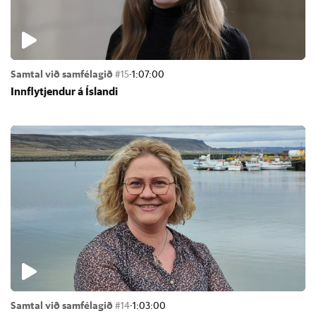
Samtal við samfélagið
#15
·
1:07:00
Inn­flytj­end­ur á Ís­landi
Samtal við samfélagið
#14
·
1:03:00