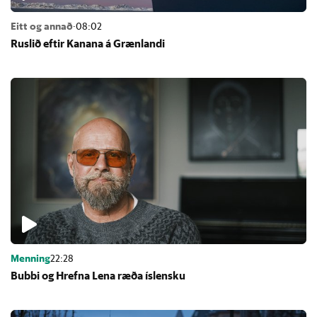
Eitt og annað
·
08:02
Rusl­ið eft­ir Kan­ana á Græn­landi
Menning
22:28
Bubbi og Hrefna Lena ræða ís­lensku