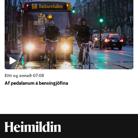
Eitt og annað
·
07:08
Af pedal­an­um á bens­ín­gjöf­ina