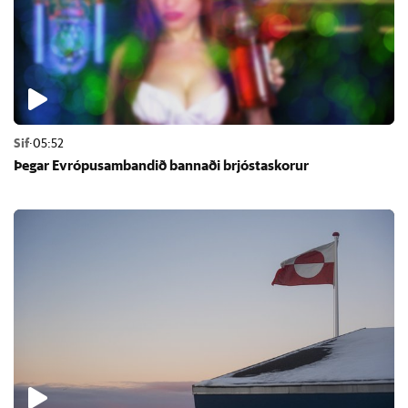
Sif
·
05:52
Þeg­ar Evr­ópu­sam­band­ið bann­aði brjósta­skor­ur