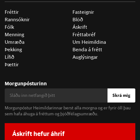
Fréttir
Fasteignir
Rannsóknir
Blöð
Fólk
Áskrift
Menning
Fréttabréf
Umræða
Um Heimildina
Þekking
Benda á frétt
Lífið
Auglýsingar
Þættir
Morgunpósturinn
Skrá mig
Morgunpóstur Heimildarinnar berst alla morgna og er fyrir öll þau
sem hafa áhuga á fréttum og þjóðfélagsumræðu.
Áskrift hefur áhrif