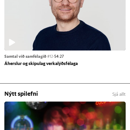
Samtal við samfélagið
#12
·
54:27
Áhersl­ur og skipu­lag verka­lýðs­fé­laga
Nýtt spilefni
Sjá allt