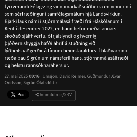
fyrrverandi Félags- og vinnumarkaðsráðherra en vinnur nú
sem sérfræðingur í samfélagsmálum hjá Landsvirkjun.
Bjarki lauk námi í stjórnmálasálfræði frá Háskólanum í
Kent í desember 2022, en hann hefur meðal annars
skoðað sjálfhverfu, ófrjálslyndi og hvernig
þjóðernishyggja hafði áhrif á stuðning við
lýðheilsuaðgerðir á tímum heimsfaraldurs. Í hlaðvarpinu
ræða þau Sigrún um námsferil hans, stjórnnmálasálfræði
og helstu rannsóknaráherslur.
27. maí 2025
09:16
·
Umsjón:
David Reimer
,
Guðmundur Ævar
Oddsson
,
Sigrún Ólafsdóttir
heimildin.is/SRV