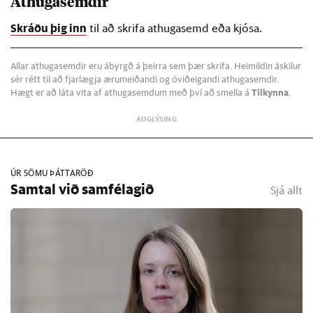
Athugasemdir
Skráðu þig inn
til að skrifa athugasemd eða kjósa.
Allar athugasemdir eru ábyrgð á þeirra sem þær skrifa. Heimildin áskilur
sér rétt til að fjarlægja ærumeiðandi og óviðeigandi athugasemdir.
Hægt er að láta vita af athugasemdum með því að smella á
Tilkynna
.
ÚR SÖMU ÞÁTTARÖÐ
Samtal við samfélagið
Sjá allt