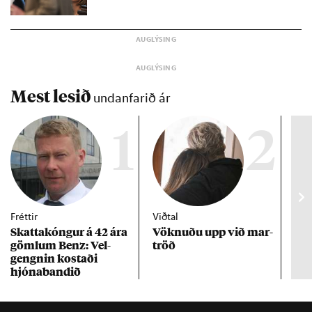
Mest lesið
undanfarið ár
1
2
Fréttir
Viðtal
Inn
Skattakóng­ur á 42 ára
Vökn­uðu upp við mar­
RÚV
göml­um Benz: Vel­
tröð
Mar
gengn­in kostaði
un
hjóna­band­ið