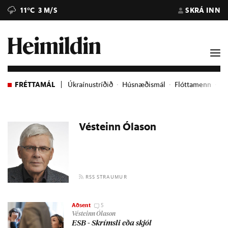
11°C
3 M/S
SKRÁ INN
FRÉTTAMÁL
Úkraínustríðið
Húsnæðismál
Flóttamenn
Ev
Vésteinn Ólason
RSS STRAUMUR
Aðsent
5
Vésteinn Ólason
ESB - Skrímsli eða skjól