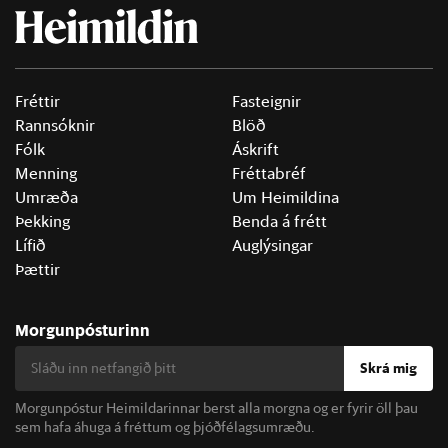
Fréttir
Fasteignir
Rannsóknir
Blöð
Fólk
Áskrift
Menning
Fréttabréf
Umræða
Um Heimildina
Þekking
Benda á frétt
Lífið
Auglýsingar
Þættir
Morgunpósturinn
Skrá mig
Morgunpóstur Heimildarinnar berst alla morgna og er fyrir öll þau
sem hafa áhuga á fréttum og þjóðfélagsumræðu.