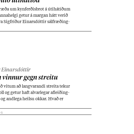
lið úti­há­tíða
æða um kyn­ferð­is­brot á úti­há­tíð­um
manna­helgi get­ur á marg­an hátt ver­ið
a Sig­fríð­ur Ein­ars­dótt­ir sál­fræð­ing­
 til að minna á dekkri hlið úti­há­tíða
hvað gæti stuðl­að að ör­ugg­ara um­
 Einarsdóttir
 vinn­ur gegn streitu
ð vit­um að langvar­andi streita tek­ur
ll og get­ur haft al­var­leg­ar af­leið­ing­
ga og and­lega heilsu okk­ar. Hvað er