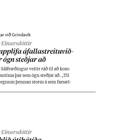
ar við Grindavík
 Einarsdóttir
upp­lifa áfall­a­streitu­við­
 ógn steðj­ar að
Sál­fræð­ing­ur veit­ir ráð til að kom­
su­tíma þar sem ógn steðj­ar að. „Til
 gegn­um þenn­an storm á sem far­sæl­
­il­vægt að hlúa að sér og sín­um og það
 marg­an hátt.“
 Einarsdóttir