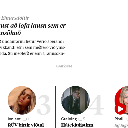
 Einarsdóttir
aust að lofa lausn sem er
nn­sök­uð
 und­an­förnu hef­ur ver­ið áber­andi
íkk­andi efni sem með­ferð við ýms­
da. Sú með­ferð er enn á rann­sókn­
 gagn­reynd með­ferð. Það er al­var­legt
sem hef­ur ekki ver­ið sam­þykkt af yf­
3
4
Innlent
4
Greining
5
Pistill
RÚV birt­ir við­tal
Há­tekju­list­inn
Sif Si