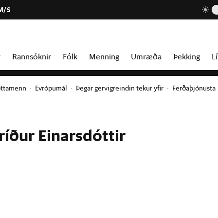
M/S
r
Rannsóknir
Fólk
Menning
Umræða
Þekking
Lí
óttamenn
Evrópumál
Þegar gervigreindin tekur yfir
Ferðaþjónusta
ríður Einarsdóttir