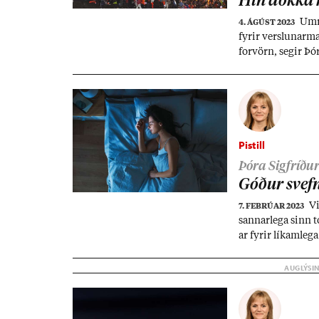
Hin dökka h
Um­r
4. ÁGÚST 2023
fyr­ir versl­un­ar­
for­vörn, seg­ir Þór
ur. Full ástæða sé
og velta því upp 
hverfi.
Pistill
Þóra Sigfríður
Góð­ur svefn
Vi
7. FEBRÚAR 2023
sann­ar­lega sinn to
ar fyr­ir lík­am­le
hægt að gera?