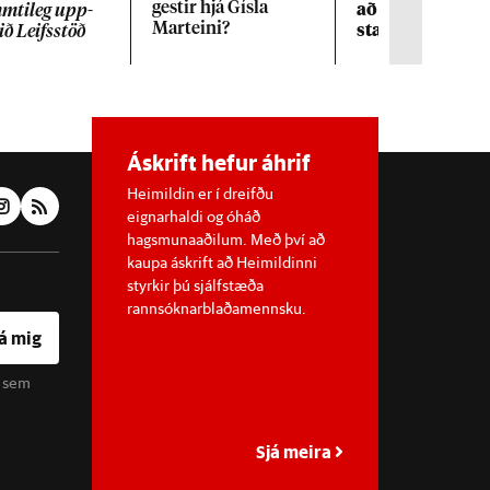
að und­an áreitn
gest­ir hjá Gísla
ti­leg upp­
starfs­manns R
Marteini?
við Leifs­stöð
Áskrift hefur áhrif
Heimildin er í dreifðu
eignarhaldi og óháð
hagsmunaaðilum. Með því að
kaupa áskrift að Heimildinni
styrkir þú sjálfstæða
rannsóknarblaðamennsku.
á mig
u sem
Sjá meira