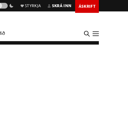
STYRKJA
SKRÁ INN
ÁSKRIFT
fið