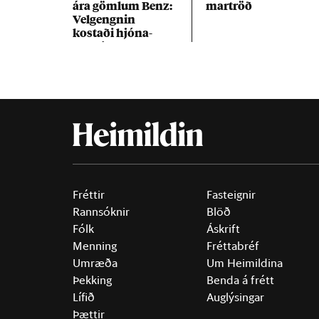
ára göml­um Benz:
mar­tröð
Vel­gengn­in
kostaði hjóna­
band­ið
Fréttir
Fasteignir
Rannsóknir
Blöð
Fólk
Áskrift
Menning
Fréttabréf
Umræða
Um Heimildina
Þekking
Benda á frétt
Lífið
Auglýsingar
Þættir