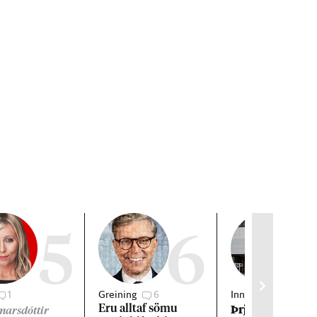
5
6
1
Greining
6
Innlent
1
Þrjár kon­ur kva
Eru alltaf sömu
gmarsdóttir