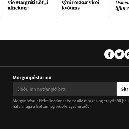
við Mar­gréti Löf „í
sýn­ir okk­ur virði
Óskemm
af­neit­un“
kvót­ans
lif­un 
Morgunpósturinn
Skr
Morgunpóstur Heimildarinnar berst alla morgna og er fyrir öll þa
hafa áhuga á fréttum og þjóðfélagsumræðu.