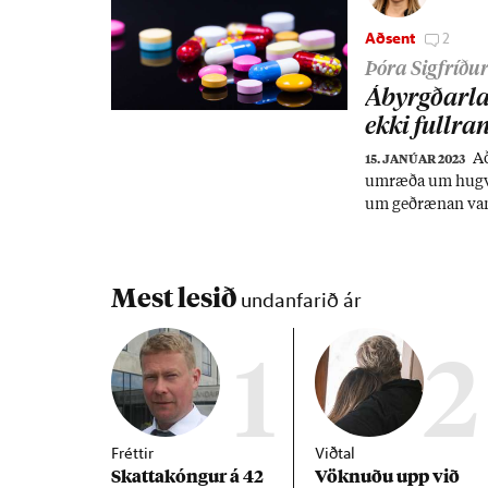
Aðsent
2
Þóra Sigfríður
Ábyrgð­ar­l
ekki full­ra
Að
15. JANÚAR 2023
um­ræða um hug­v
um geð­ræn­an van
arstigi og er ekki
að veita með­ferð 
ir­völd­um.
Mest lesið
undanfarið ár
1
2
Fréttir
Viðtal
Skattakóng­ur á 42
Vökn­uðu upp við