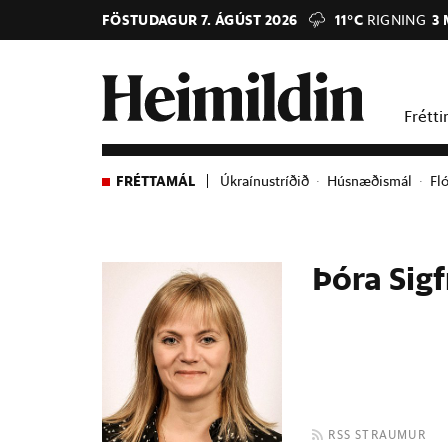
FÖSTUDAGUR 7. ÁGÚST 2026
11°C
RIGNING
3 
Frétti
FRÉTTAMÁL
Úkraínustríðið
Húsnæðismál
Fl
Þóra Sigf
RSS STRAUMUR