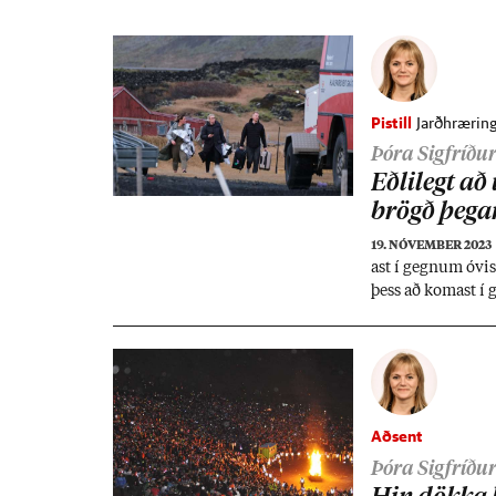
Pistill
Jarðhræring
Þóra Sigfríður
Eðli­legt að 
brögð þeg­ar
19. NÓVEMBER 2023
ast í gegn­um óvis
þess að kom­ast í
ast­an hátt er mik
er hægt að gera á
Aðsent
Þóra Sigfríður