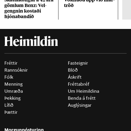
göml­um Benz: Vel­
tröð
Mar
gengn­in kostaði
un
hjóna­band­ið
Fréttir
Fasteignir
Rannsóknir
Blöð
Fólk
Áskrift
Menning
Fréttabréf
Umræða
Um Heimildina
Þekking
Benda á frétt
Lífið
Auglýsingar
Þættir
Morgunpósturinn