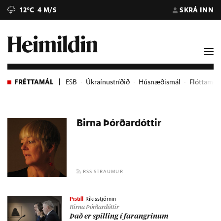
12°C
4 M/S
SKRÁ INN
FRÉTTAMÁL
ESB
Úkraínustríðið
Húsnæðismál
Flóttame
Birna Þórðardóttir
RSS STRAUMUR
Pistill
Ríkisstjórnin
Birna Þórðardóttir
Það er spill­ing í far­angr­in­um