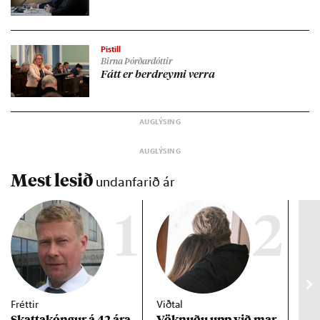
Pistill
Birna Þórðardóttir
Fátt er ber­d­reymi verra
Mest lesið
undanfarið ár
1
2
Fréttir
Viðtal
Inn
Skattakóng­ur á 42 ára
Vökn­uðu upp við mar­
RÚV