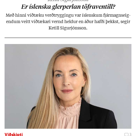
Er ís­lenska glerperl­an töfra­ventill?
Með hinni víð­tæku verð­trygg­ingu var ís­lensk­um fjár­magns­eig­
end­um veitt víð­tæk­ari vernd held­ur en áð­ur hafði þekkst, seg­ir
Ketill Sig­ur­jóns­son.
Viðskipti
3