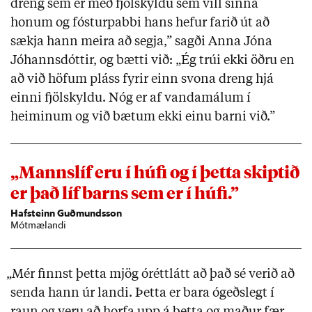
dreng sem er með fjölskyldu sem vill sinna
honum og fósturpabbi hans hefur farið út að
sækja hann meira að segja,” sagði Anna Jóna
Jóhannsdóttir, og bætti við: „Ég trúi ekki öðru en
að við höfum pláss fyrir einn svona dreng hjá
einni fjölskyldu. Nóg er af vandamálum í
heiminum og við bætum ekki einu barni við.”
„Mannslíf eru í húfi og í þetta skiptið
er það líf barns sem er í húfi.”
Hafsteinn Guðmundsson
Mótmælandi
„Mér finnst þetta mjög óréttlátt að það sé verið að
senda hann úr landi. Þetta er bara ógeðslegt í