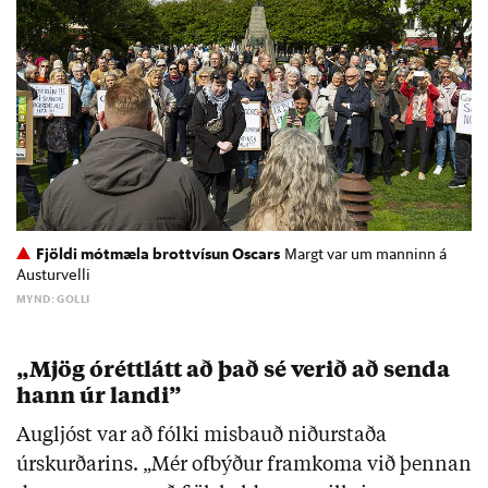
Fjöldi mótmæla brottvísun Oscars
Margt var um manninn á
Austurvelli
MYND: GOLLI
„Mjög óréttlátt að það sé verið að senda
hann úr landi”
Augljóst var að fólki misbauð niðurstaða
úrskurðarins. „Mér ofbýður framkoma við þennan