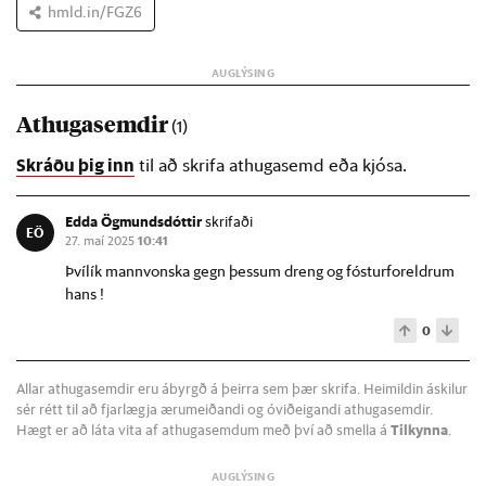
hmld.in/FGZ6
Athugasemdir
(1)
Skráðu þig inn
til að skrifa athugasemd eða kjósa.
Edda Ögmundsdóttir
skrifaði
EÖ
27. maí 2025
10:41
Þvílík mannvonska gegn þessum dreng og fósturforeldrum
hans !
0
Allar athugasemdir eru ábyrgð á þeirra sem þær skrifa. Heimildin áskilur
sér rétt til að fjarlægja ærumeiðandi og óviðeigandi athugasemdir.
Hægt er að láta vita af athugasemdum með því að smella á
Tilkynna
.