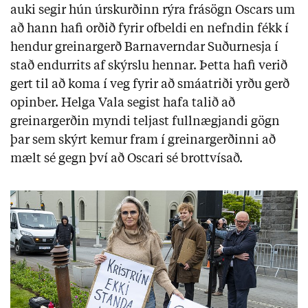
auki segir hún úrskurðinn rýra frásögn Oscars um
að hann hafi orðið fyrir ofbeldi en nefndin fékk í
hendur greinargerð Barnaverndar Suðurnesja í
stað endurrits af skýrslu hennar. Þetta hafi verið
gert til að koma í veg fyrir að smáatriði yrðu gerð
opinber. Helga Vala segist hafa talið að
greinargerðin myndi teljast fullnægjandi gögn
þar sem skýrt kemur fram í greinargerðinni að
mælt sé gegn því að Oscari sé brottvísað.