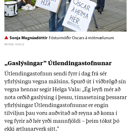
Sonja Magnúsdóttir
Fósturmóðir Oscars á mótmælunum
MYND: GOLLI
„
Gaslýsingar
” Útlendingastofnunar
Útlendingastofnun sendi fyrr í dag frá sér
yfirlýsingu vegna málsins. Spurð út í viðbrögð sín
vegna hennar segir Helga Vala: „Ég leyfi mér að
nota orðið gaslýsing í þessu, tímasetning þessarar
yfirlýsingar Útlendingastofnunar er engin
tilviljun þau voru auðvitað að reyna að koma í
veg fyrir að hér yrði mannfjöldi – þeim tókst þó
ekki ætlunarverk sitt.”