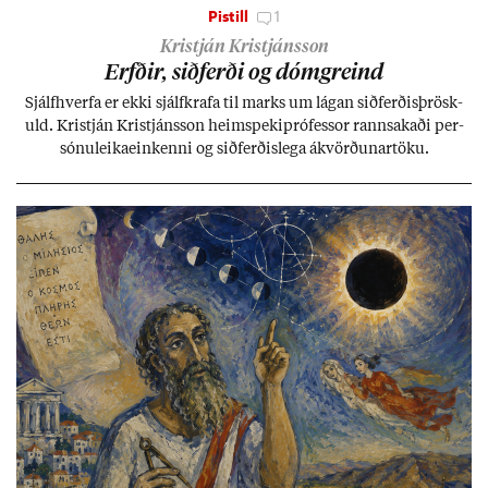
Pistill
1
Kristján Kristjánsson
Erfð­ir, sið­ferði og dómgreind
Sjálf­hverfa er ekki sjálf­krafa til marks um lág­an sið­ferð­is­þrösk­
uld. Kristján Kristjáns­son heim­speki­pró­fess­or rann­sak­aði per­
sónu­leika­ein­kenni og sið­ferð­is­lega ákvörð­un­ar­töku.