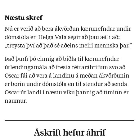
Næstu skref
Nú er verið að bera ákvörðun kærunefndar undir
dómstóla en Helga Vala segir að þau ætli að:
„treysta því að það sé aðeins meiri mennska þar.”
Það þurfi þó einnig að biðla til kærunefndar
útlendingamála að fresta réttaráhrifum svo að
Oscar fái að vera á landinu á meðan ákvörðunin
er borin undir dómstóla en til stendur að senda
Oscar úr landi í næstu viku þannig að tíminn er
naumur.
Áskrift hefur áhrif