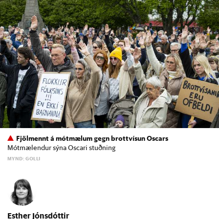
Fjölmennt á mótmælum gegn brottvísun Oscars
Mótmælendur sýna Oscari stuðning
MYND: GOLLI
Esther Jónsdóttir