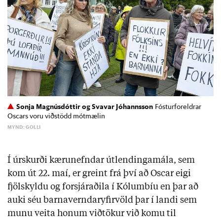
Sonja Magnúsdóttir og Svavar Jóhannsson
Fósturforeldrar
Oscars voru viðstödd mótmælin
MYND: GOLLI
Í úrskurði kærunefndar útlendingamála, sem
kom út 22. maí, er greint frá því að Oscar eigi
fjölskyldu og forsjáraðila í Kólumbíu en þar að
auki séu barnaverndaryfirvöld þar í landi sem
munu veita honum viðtökur við komu til