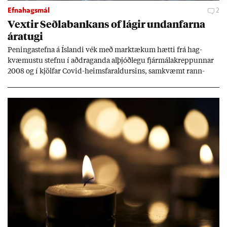
Efnahagsmál
2
Vext­ir Seðla­bank­ans of lág­ir und­an­farna
ára­tugi
Pen­inga­stefna á Ís­landi vék með mark­tæk­um hætti frá hag­
kvæm­ustu stefnu í að­drag­anda al­þjóð­legu fjár­málakrepp­unn­ar
2008 og í kjöl­far Covid-heims­far­ald­urs­ins, sam­kvæmt rann­
sókn­ar­rit­gerð Seðla­bank­ans. Vext­ir hafa al­mennt ver­ið of lág­ir.
Tíð áföll og óvissa tor­velda hag­stjórn á Ís­landi.