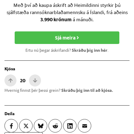
Með því að kaupa áskrift að Heimildinni styrkir þú
sjálfstæða rannsóknarblaðamennsku á Íslandi, frá aðeins
3.990 krónum
á mánuði.
Sjá meira
Ertu nú þegar áskrifandi?
Skráðu þig inn hér
.
Kjósa
20
Hvernig finnst þér þessi grein?
Skráðu þig inn til að kjósa.
Deila