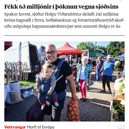
Fékk 63 millj­ón­ir í þókn­un vegna sjóðs­ins
Spak­ur In­vest, sjóð­ur Helgu Við­ars­dótt­ur skil­aði 242 millj­óna
króna hagn­aði í fyrra. Seðla­bank­inn og for­sæt­is­ráðu­neyt­ið skoð­
uðu mögu­lega hags­muna­árekstra þar sem unnusti Helgu er Ás­
geir Jóns­son seðla­banka­stjóri.
Vettvangur
Horft til Evrópu
2