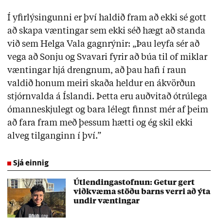
Í yfirlýsingunni er því haldið fram að ekki sé gott
að skapa væntingar sem ekki séð hægt að standa
við sem Helga Vala gagnrýnir: „Þau leyfa sér að
vega að Sonju og Svavari fyrir að búa til of miklar
væntingar hjá drengnum, að þau hafi í raun
valdið honum meiri skaða heldur en ákvörðun
stjórnvalda á Íslandi. Þetta eru auðvitað ótrúlega
ómanneskjulegt og bara lélegt finnst mér af þeim
að fara fram með þessum hætti og ég skil ekki
alveg tilganginn í því.”
Sjá einnig
Útlendingastofnun: Getur gert
viðkvæma stöðu barns verri að ýta
undir væntingar