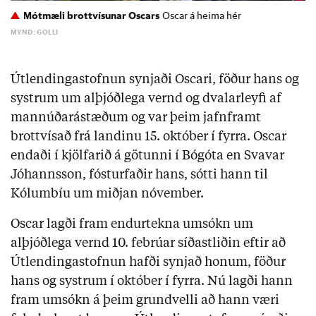
Mótmæli brottvísunar Oscars
Oscar á heima hér
MYND: GOLLI
Útlendingastofnun synjaði Oscari, föður hans og
systrum um alþjóðlega vernd og dvalarleyfi af
mannúðarástæðum og var þeim jafnframt
brottvísað frá landinu 15. október í fyrra. Oscar
endaði í kjölfarið á götunni í Bógóta en Svavar
Jóhannsson, fósturfaðir hans, sótti hann til
Kólumbíu um miðjan nóvember.
Oscar lagði fram endurtekna umsókn um
alþjóðlega vernd 10. febrúar síðastliðin eftir að
Útlendingastofnun hafði synjað honum, föður
hans og systrum í október í fyrra. Nú lagði hann
fram umsókn á þeim grundvelli að hann væri