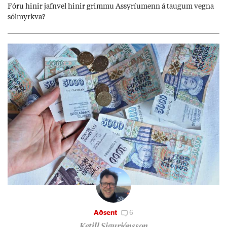
Fóru hinir jafn­vel hinir grimmu Ass­yríu­menn á taug­um vegna
sól­myrkva?
Aðsent
6
Ketill Sigurjónsson