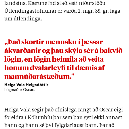
landsins. Kærunefnd staðfesti niðurstöðu
Útlendingastofnunar er varða 1. mgr. 35. gr. laga
um útlendinga.
„Það skortir mennsku í þessar
ákvarðanir og þau skýla sér á bakvið
lögin, en lögin heimila að veita
honum dvalarleyfi til dæmis af
mannúðarástæðum."
Helga Vala Helgadóttir
Lögmaður Oscars
Helga Vala segir það efnislega rangt að Oscar eigi
foreldra í Kólumbíu þar sem þau geti ekki annast
hann og hann sé því fylgdarlaust barn. Þar að