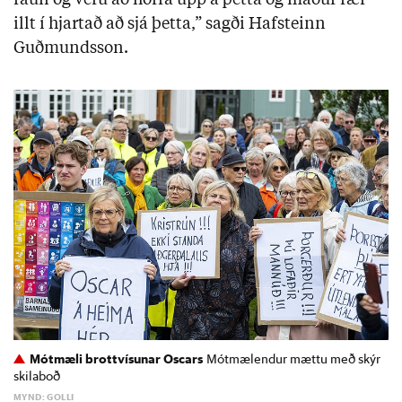
raun og veru að horfa upp á þetta og maður fær
illt í hjartað að sjá þetta,” sagði Hafsteinn
Guðmundsson.
Mótmæli brottvísunar Oscars
Mótmælendur mættu með skýr
skilaboð
MYND: GOLLI