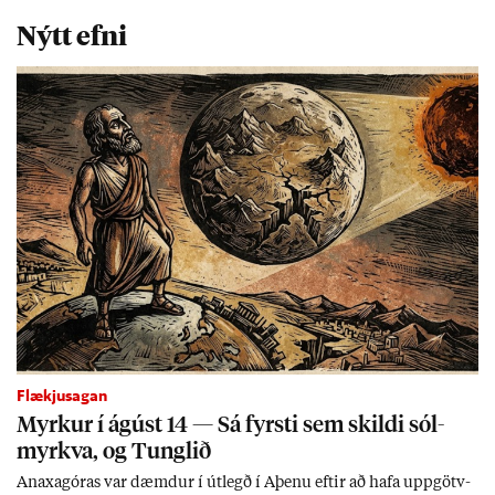
Nýtt efni
Flækjusagan
Myrk­ur í ág­úst 14 — Sá fyrsti sem skildi sól­
myrkva, og Tungl­ið
An­axagór­as var dæmd­ur í út­legð í Aþenu eft­ir að hafa upp­götv­