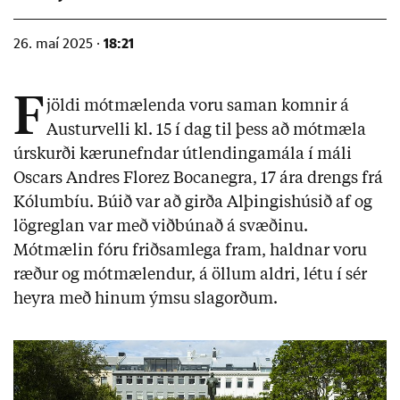
18:21
26. maí 2025 ·
F
jöldi mótmælenda voru saman komnir á
Austurvelli kl. 15 í dag til þess að mótmæla
úrskurði kærunefndar útlendingamála í máli
Oscars Andres Florez Bocanegra, 17 ára drengs frá
Kólumbíu. Búið var að girða Alþingishúsið af og
lögreglan var með viðbúnað á svæðinu.
Mótmælin fóru friðsamlega fram, haldnar voru
ræður og mótmælendur, á öllum aldri, létu í sér
heyra með hinum ýmsu slagorðum.