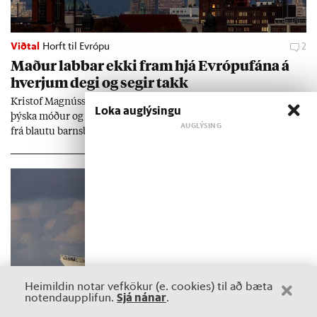
Viðtal
Horft til Evrópu
2
Mað­ur labb­ar ekki fram hjá Evr­ópuf­ána á
hverj­um degi og seg­ir takk
Kri­stof Magnús­son er þekkt­ur rit­höf­und­ur og leik­skáld sem á
Loka auglýsingu
þýska móð­ur og ís­lensk­an föð­ur. Hann hef­ur bú­ið í Þýskalandi
frá blautu barns­beini, sem barn í Ham­borg og full­orð­inn í
Berlín, en er vel kunn­ug­ur á Ís­landi og tal­ar ís­lensku. Hvernig
ætli hann upp­lifi að búa í landi inn­an Evr­ópu­sam­bands­ins?
Heimildin notar vefkökur (e. cookies) til að bæta
Sjá nánar
notendaupplifun.
.