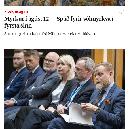
Flækjusagan
1
Myrk­ur í ág­úst 12 — Spáð fyr­ir sól­myrkva í
fyrsta sinn
Spek­ing­ur­inn Þa­les frá Míletus var ekk­ert blá­vatn