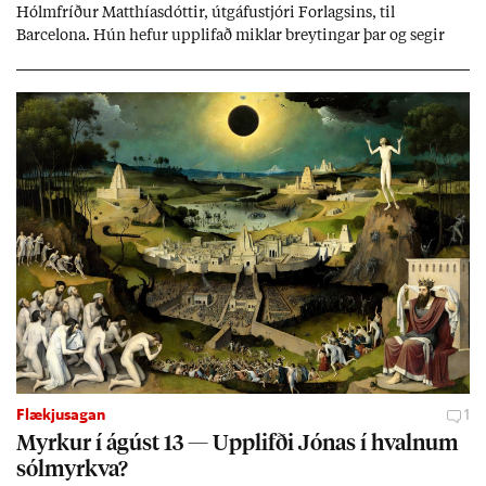
Hólm­fríð­ur Matth­ías­dótt­ir, út­gáfu­stjóri For­lags­ins, til
Barcelona. Hún hef­ur upp­lif­að mikl­ar breyt­ing­ar þar og seg­ir
Evr­ópu­sam­band­ið hafa dælt styrkj­um til Spán­ar og það til ým­
issa mála, eins og til end­ur­bóta á sam­göng­um og land­bún­aði
jafnt sem styrkj­um til menn­ing­ar­mála. Þá hafi katalónsk­an hlot­
ið með­byr.
Flækjusagan
1
Myrk­ur í ág­úst 13 — Upp­lifði Jón­as í hvaln­um
sól­myrkva?