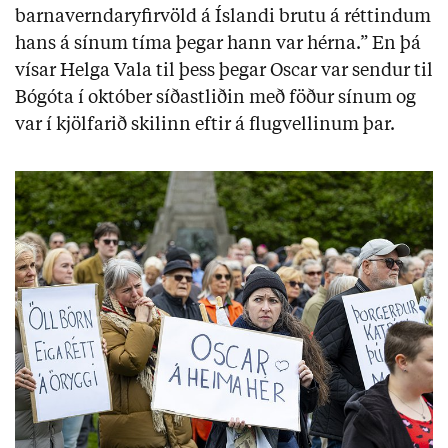
barnaverndaryfirvöld á Íslandi brutu á réttindum
hans á sínum tíma þegar hann var hérna.” En þá
vísar Helga Vala til þess þegar Oscar var sendur til
Bógóta í október síðastliðin með föður sínum og
var í kjölfarið skilinn eftir á flugvellinum þar.