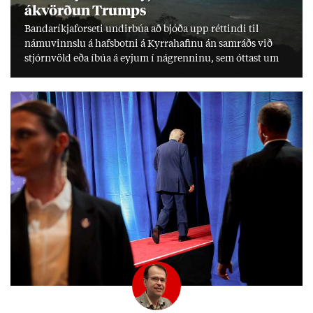
ákvörð­un Trumps
Banda­ríkja­for­seti und­ir­búa að bjóða upp rétt­indi til
námu­vinnslu á hafs­botni á Kyrra­haf­inu án sam­ráðs við
stjórn­völd eða íbúa á eyj­um í ná­grenn­inu, sem ótt­ast um
lífs­við­ur­væri sitt og um­hverfi.