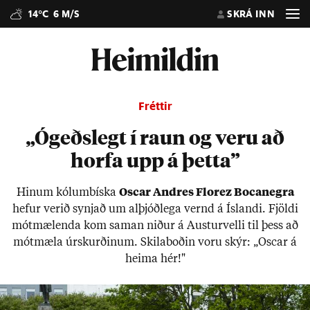
14°C
6 M/S
SKRÁ INN
Fréttir
„Ógeðslegt í raun og veru að
horfa upp á þetta”
Hinum kól­umb­íska
Oscar Andres Flor­ez Boca­negra
hef­ur ver­ið synj­að um al­þjóð­lega vernd á Ís­landi. Fjöldi
mót­mæl­enda kom sam­an nið­ur á Aust­ur­velli til þess að
mót­mæla úr­skurð­in­um. Skila­boð­in voru skýr: „Oscar á
heima hér!"