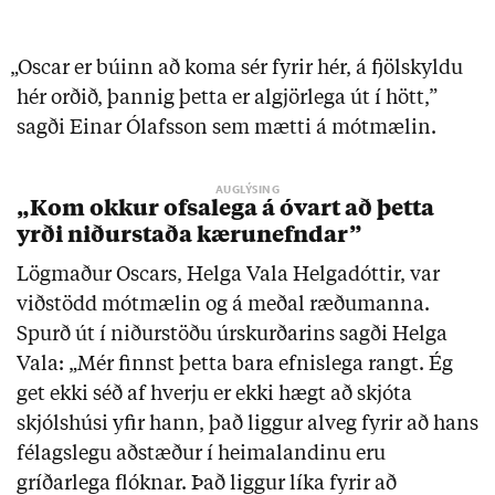
„Oscar er búinn að koma sér fyrir hér, á fjölskyldu
hér orðið, þannig þetta er algjörlega út í hött,”
sagði Einar Ólafsson sem mætti á mótmælin.
„Kom okkur ofsalega á óvart að þetta
yrði niðurstaða kærunefndar”
Lögmaður Oscars, Helga Vala Helgadóttir, var
viðstödd mótmælin og á meðal ræðumanna.
Spurð út í niðurstöðu úrskurðarins sagði Helga
Vala: „Mér finnst þetta bara efnislega rangt. Ég
get ekki séð af hverju er ekki hægt að skjóta
skjólshúsi yfir hann, það liggur alveg fyrir að hans
félagslegu aðstæður í heimalandinu eru
gríðarlega flóknar. Það liggur líka fyrir að