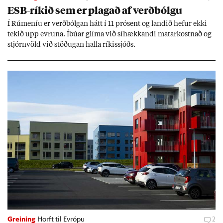
ESB-rík­ið sem er plag­að af verð­bólgu
Í Rúm­en­íu er verð­bólg­an hátt í 11 pró­sent og land­ið hef­ur ekki
tek­ið upp evr­una. Íbú­ar glíma við sí­hækk­andi mat­ar­kostn­að og
stjórn­völd við stöð­ug­an halla rík­is­sjóðs.
Greining
Horft til Evrópu
2