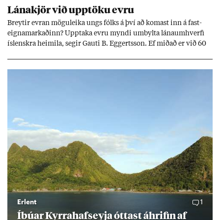
Lána­kjör við upp­töku evru
Breyt­ir evr­an mögu­leika ungs fólks á því að kom­ast inn á fast­
eigna­mark­að­inn? Upp­taka evru myndi um­bylta lánaum­hverfi
ís­lenskra heim­ila, seg­ir Gauti B. Eggerts­son. Ef mið­að er við 60
millj­óna króna lán til 25 ára myndi mán­að­ar­leg greiðslu­byrði
lækka um þriðj­ung.
Erlent
1
Íbú­ar Kyrra­hafs­eyja ótt­ast áhrif­in af