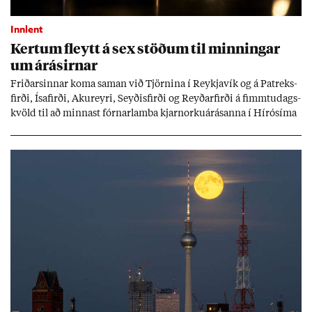
Innlent
Kert­um fleytt á sex stöð­um til minn­ing­ar
um árás­irn­ar
Frið­arsinn­ar koma sam­an við Tjörn­ina í Reykja­vík og á Pat­reks­
firði, Ísa­firði, Ak­ur­eyri, Seyð­is­firði og Reyð­ar­firði á fimmtu­dags­
kvöld til að minn­ast fórn­ar­lamba kjarn­orku­árás­anna í Hírósíma
og Naga­sakí.