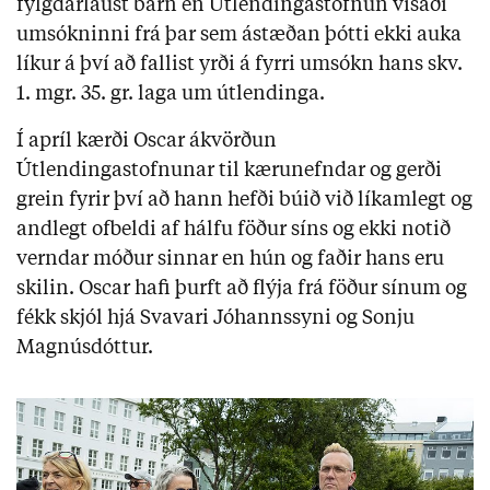
fylgdarlaust barn en Útlendingastofnun vísaði
umsókninni frá þar sem ástæðan þótti ekki auka
líkur á því að fallist yrði á fyrri umsókn hans skv.
1. mgr. 35. gr. laga um útlendinga.
Í apríl kærði Oscar ákvörðun
Útlendingastofnunar til kærunefndar og gerði
grein fyrir því að hann hefði búið við líkamlegt og
andlegt ofbeldi af hálfu föður síns og ekki notið
verndar móður sinnar en hún og faðir hans eru
skilin. Oscar hafi þurft að flýja frá föður sínum og
fékk skjól hjá Svavari Jóhannssyni og Sonju
Magnúsdóttur.