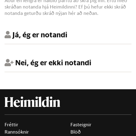
Áður en lengra er haldið þarftu að skrá þig inn. Ertu með
skráðan notanda hjá Heimildinni? Ef þú hefur ekki skráð
notanda geturðu skráð nýjan hér að neðan.
Já, ég er notandi
Nei, ég er ekki notandi
Fréttir
Fasteignir
Rannsóknir
Blöð