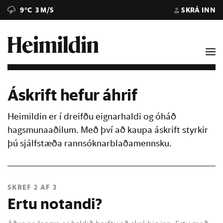
9°C
3 M/S
SKRÁ INN
Áskrift hefur áhrif
Heimildin er í dreifðu eignarhaldi og óháð
hagsmunaaðilum. Með því að kaupa áskrift styrkir
þú sjálfstæða rannsóknarblaðamennsku.
SKREF 2 AF 3
Ertu notandi?