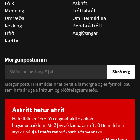
Fólk
Áskrift
Menning
Fréttabréf
Umræða
Um Heimildina
Þekking
Benda á frétt
Lífið
Auglýsingar
Þættir
Morgunpósturinn
Skrá mig
Morgunpóstur Heimildarinnar berst alla morgna og er fyrir öll þau
sem hafa áhuga á fréttum og þjóðfélagsumræðu.
Áskrift hefur áhrif
Heimildin er í dreifðu eignarhaldi og óháð
hagsmunaaðilum. Með því að kaupa áskrift að Heimildinni
styrkir þú sjálfstæða rannsóknarblaðamennsku.