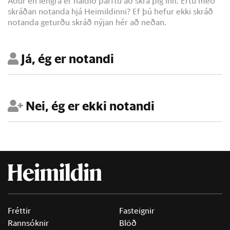
Áður en lengra er haldið þarftu að skrá þig inn. Ertu með
skráðan notanda hjá Heimildinni? Ef þú hefur ekki skráð
notanda geturðu skráð nýjan hér að neðan.
Já, ég er notandi
Nei, ég er ekki notandi
Fréttir
Fasteignir
Rannsóknir
Blöð