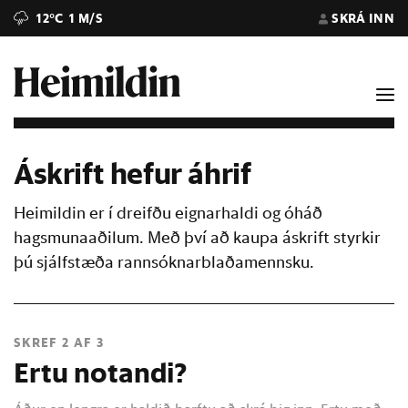
12°C
1 M/S
SKRÁ INN
Áskrift hefur áhrif
Heimildin er í dreifðu eignarhaldi og óháð
hagsmunaaðilum. Með því að kaupa áskrift styrkir
þú sjálfstæða rannsóknarblaðamennsku.
SKREF 2 AF 3
Ertu notandi?