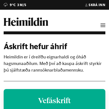
9°C
3 M/S
SKRÁ INN
Áskrift hefur áhrif
Heimildin er í dreifðu eignarhaldi og óháð
hagsmunaaðilum. Með því að kaupa áskrift styrkir
þú sjálfstæða rannsóknarblaðamennsku.
Vefáskrift