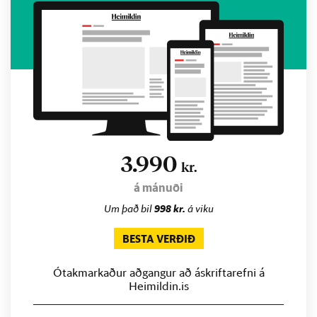
3.990
kr.
á mánuði
Um það bil
998 kr.
á viku
BESTA VERÐIÐ
Ótakmarkaður aðgangur að áskriftarefni á
Heimildin.is