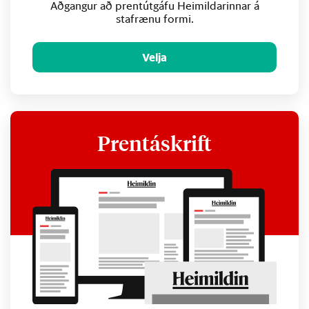
Aðgangur að prentútgáfu Heimildarinnar á
stafrænu formi.
Velja
Prentáskrift