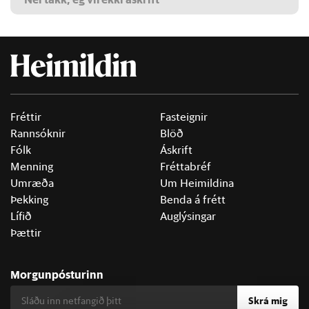
Fréttir
Fasteignir
Rannsóknir
Blöð
Fólk
Áskrift
Menning
Fréttabréf
Umræða
Um Heimildina
Þekking
Benda á frétt
Lífið
Auglýsingar
Þættir
Morgunpósturinn
Skrá mig