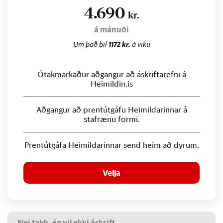
4.690
kr.
á mánuði
Um það bil
1172 kr.
á viku
Ótakmarkaður aðgangur að áskriftarefni á
Heimildin.is
Aðgangur að prentútgáfu Heimildarinnar á
stafrænu formi.
Prentútgáfa Heimildarinnar send heim að dyrum.
Velja
Nei takk, ég vil ekki áskrift