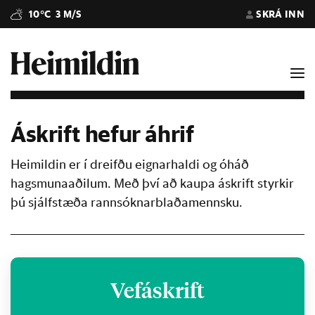
10°C
3 M/S
SKRÁ INN
Áskrift hefur áhrif
Heimildin er í dreifðu eignarhaldi og óháð
hagsmunaaðilum. Með því að kaupa áskrift styrkir
þú sjálfstæða rannsóknarblaðamennsku.
Vefáskrift