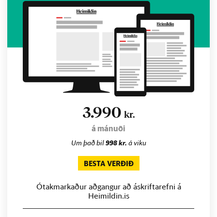
3.990
kr.
á mánuði
Um það bil
998 kr.
á viku
BESTA VERÐIÐ
Ótakmarkaður aðgangur að áskriftarefni á
Heimildin.is