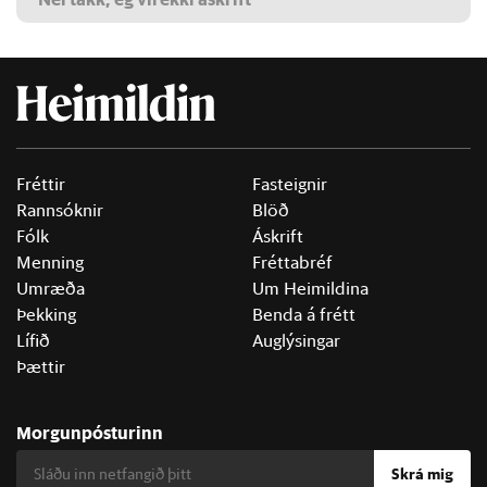
Fréttir
Fasteignir
Rannsóknir
Blöð
Fólk
Áskrift
Menning
Fréttabréf
Umræða
Um Heimildina
Þekking
Benda á frétt
Lífið
Auglýsingar
Þættir
Morgunpósturinn
Skrá mig