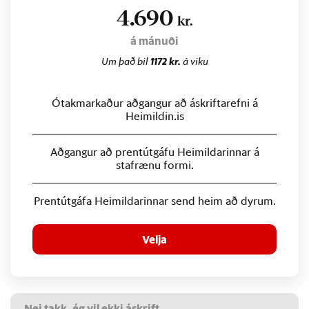
4.690
kr.
á mánuði
Um það bil
1172 kr.
á viku
Ótakmarkaður aðgangur að áskriftarefni á
Heimildin.is
Aðgangur að prentútgáfu Heimildarinnar á
stafrænu formi.
Prentútgáfa Heimildarinnar send heim að dyrum.
Velja
Nei takk, ég vil ekki áskrift