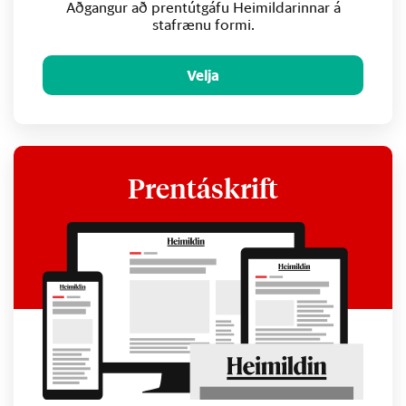
Aðgangur að prentútgáfu Heimildarinnar á
stafrænu formi.
Velja
Prentáskrift