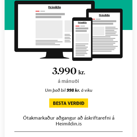
3.990
kr.
á mánuði
Um það bil
998 kr.
á viku
BESTA VERÐIÐ
Ótakmarkaður aðgangur að áskriftarefni á
Heimildin.is