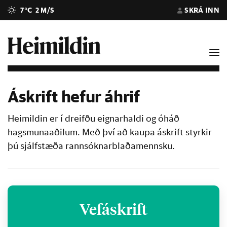
7°C
2 M/S
SKRÁ INN
Áskrift hefur áhrif
Heimildin er í dreifðu eignarhaldi og óháð
hagsmunaaðilum. Með því að kaupa áskrift styrkir
þú sjálfstæða rannsóknarblaðamennsku.
Vefáskrift