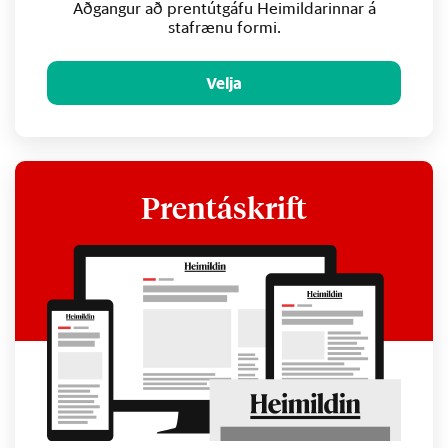
Aðgangur að prentútgáfu Heimildarinnar á
stafrænu formi.
Velja
Prentáskrift