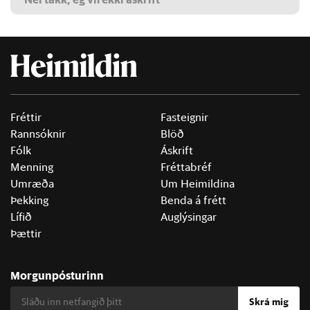
Fréttir
Fasteignir
Rannsóknir
Blöð
Fólk
Áskrift
Menning
Fréttabréf
Umræða
Um Heimildina
Þekking
Benda á frétt
Lífið
Auglýsingar
Þættir
Morgunpósturinn
Skrá mig