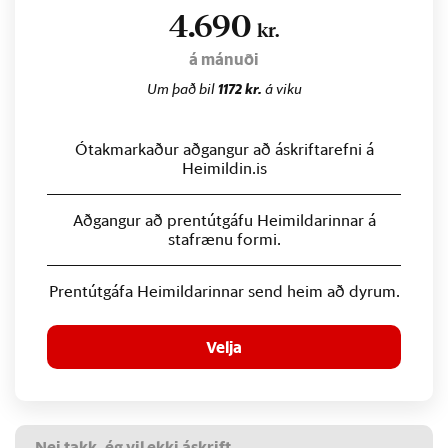
4.690
kr.
á mánuði
Um það bil
1172 kr.
á viku
Ótakmarkaður aðgangur að áskriftarefni á
Heimildin.is
Aðgangur að prentútgáfu Heimildarinnar á
stafrænu formi.
Prentútgáfa Heimildarinnar send heim að dyrum.
Velja
Nei takk, ég vil ekki áskrift