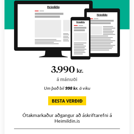
3.990
kr.
á mánuði
Um það bil
998 kr.
á viku
BESTA VERÐIÐ
Ótakmarkaður aðgangur að áskriftarefni á
Heimildin.is