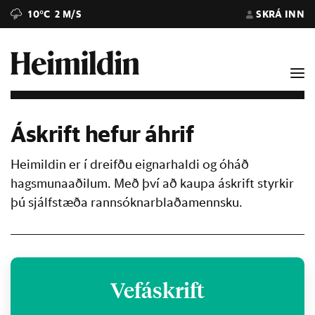
10°C
2 M/S
SKRÁ INN
Áskrift hefur áhrif
Heimildin er í dreifðu eignarhaldi og óháð
hagsmunaaðilum. Með því að kaupa áskrift styrkir
þú sjálfstæða rannsóknarblaðamennsku.
Vefáskrift