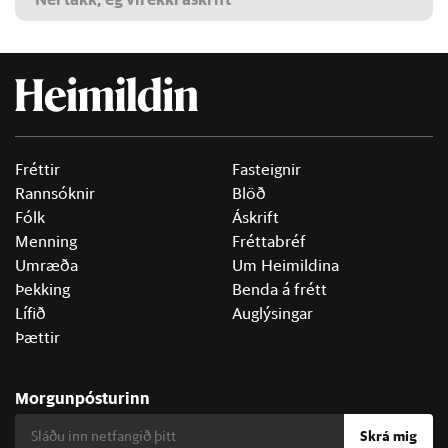
Fréttir
Fasteignir
Rannsóknir
Blöð
Fólk
Áskrift
Menning
Fréttabréf
Umræða
Um Heimildina
Þekking
Benda á frétt
Lífið
Auglýsingar
Þættir
Morgunpósturinn
Skrá mig