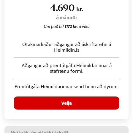
4.690
kr.
á mánuði
Um það bil
1172 kr.
á viku
Ótakmarkaður aðgangur að áskriftarefni á
Heimildin.is
Aðgangur að prentútgáfu Heimildarinnar á
stafrænu formi.
Prentútgáfa Heimildarinnar send heim að dyrum.
Velja
Nei takk, ég vil ekki áskrift