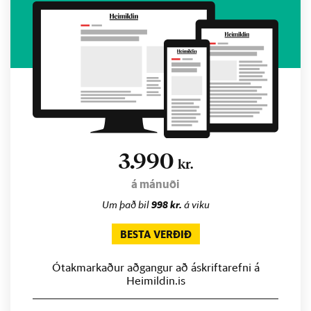
3.990
kr.
á mánuði
Um það bil
998 kr.
á viku
BESTA VERÐIÐ
Ótakmarkaður aðgangur að áskriftarefni á
Heimildin.is