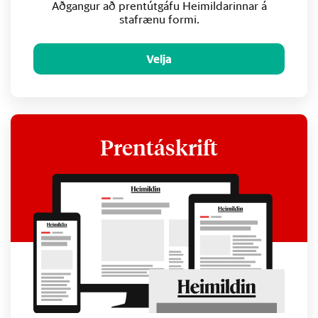
Aðgangur að prentútgáfu Heimildarinnar á
stafrænu formi.
Velja
Prentáskrift