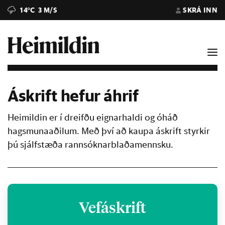
14°C
3 M/S
SKRÁ INN
Áskrift hefur áhrif
Heimildin er í dreifðu eignarhaldi og óháð
hagsmunaaðilum. Með því að kaupa áskrift styrkir
þú sjálfstæða rannsóknarblaðamennsku.
Vefáskrift