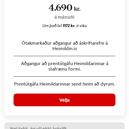
4.690
kr.
á mánuði
Um það bil
1172 kr.
á viku
Ótakmarkaður aðgangur að áskriftarefni á
Heimildin.is
Aðgangur að prentútgáfu Heimildarinnar á
stafrænu formi.
Prentútgáfa Heimildarinnar send heim að dyrum.
Velja
Nei takk, ég vil ekki áskrift