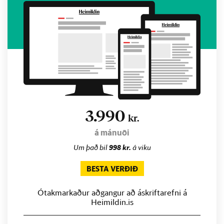
3.990
kr.
á mánuði
Um það bil
998 kr.
á viku
BESTA VERÐIÐ
Ótakmarkaður aðgangur að áskriftarefni á
Heimildin.is