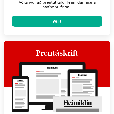
Aðgangur að prentútgáfu Heimildarinnar á
stafrænu formi.
Velja
Prentáskrift