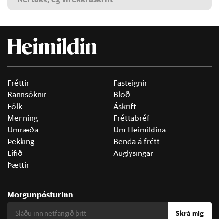
Fréttir
Fasteignir
Rannsóknir
Blöð
Fólk
Áskrift
Menning
Fréttabréf
Umræða
Um Heimildina
Þekking
Benda á frétt
Lífið
Auglýsingar
Þættir
Morgunpósturinn
Skrá mig