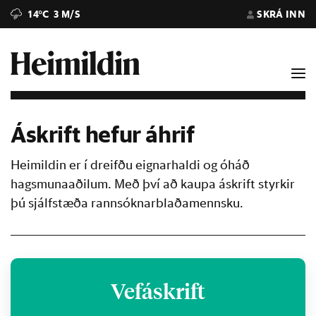
14°C
3 M/S
SKRÁ INN
Áskrift hefur áhrif
Heimildin er í dreifðu eignarhaldi og óháð
hagsmunaaðilum. Með því að kaupa áskrift styrkir
þú sjálfstæða rannsóknarblaðamennsku.
Vefáskrift