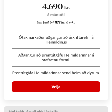
4.690
kr.
á mánuði
Um það bil
1172 kr.
á viku
Ótakmarkaður aðgangur að áskriftarefni á
Heimildin.is
Aðgangur að prentútgáfu Heimildarinnar á
stafrænu formi.
Prentútgáfa Heimildarinnar send heim að dyrum.
Velja
Nei takk, ég vil ekki áskrift