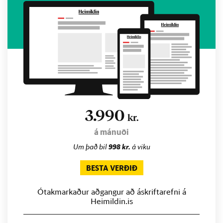
3.990
kr.
á mánuði
Um það bil
998 kr.
á viku
BESTA VERÐIÐ
Ótakmarkaður aðgangur að áskriftarefni á
Heimildin.is