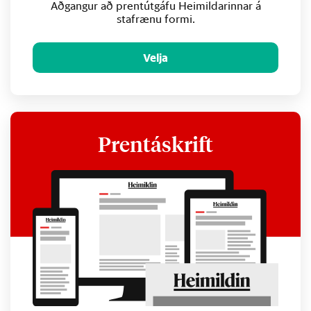
Aðgangur að prentútgáfu Heimildarinnar á
stafrænu formi.
Velja
Prentáskrift