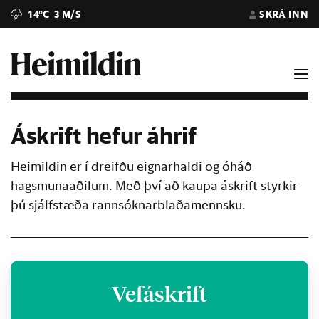
14°C
3 M/S
SKRÁ INN
Áskrift hefur áhrif
Heimildin er í dreifðu eignarhaldi og óháð
hagsmunaaðilum. Með því að kaupa áskrift styrkir
þú sjálfstæða rannsóknarblaðamennsku.
Vefáskrift