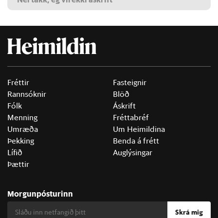
Fréttir
Fasteignir
Rannsóknir
Blöð
Fólk
Áskrift
Menning
Fréttabréf
Umræða
Um Heimildina
Þekking
Benda á frétt
Lífið
Auglýsingar
Þættir
Morgunpósturinn
Skrá mig