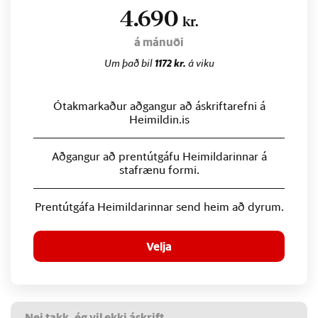
4.690
kr.
á mánuði
Um það bil
1172 kr.
á viku
Ótakmarkaður aðgangur að áskriftarefni á
Heimildin.is
Aðgangur að prentútgáfu Heimildarinnar á
stafrænu formi.
Prentútgáfa Heimildarinnar send heim að dyrum.
Velja
Nei takk, ég vil ekki áskrift