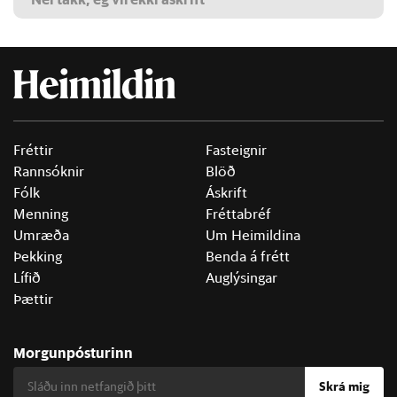
Fréttir
Fasteignir
Rannsóknir
Blöð
Fólk
Áskrift
Menning
Fréttabréf
Umræða
Um Heimildina
Þekking
Benda á frétt
Lífið
Auglýsingar
Þættir
Morgunpósturinn
Skrá mig