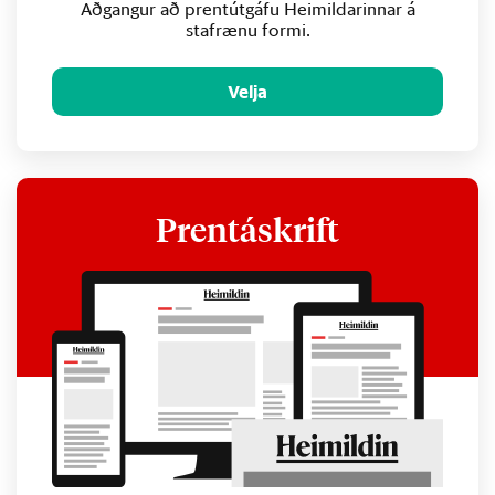
Aðgangur að prentútgáfu Heimildarinnar á
stafrænu formi.
Velja
Prentáskrift