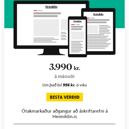
3.990
kr.
á mánuði
Um það bil
998 kr.
á viku
BESTA VERÐIÐ
Ótakmarkaður aðgangur að áskriftarefni á
Heimildin.is