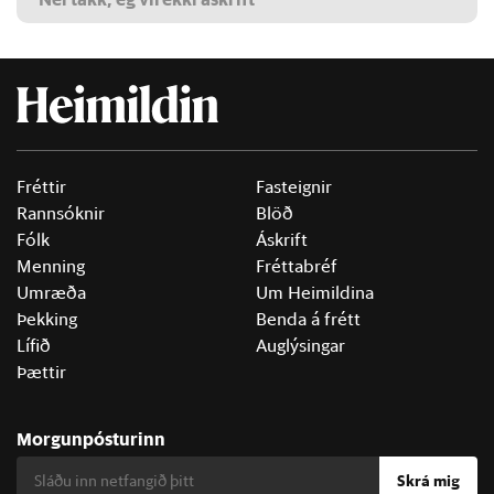
Fréttir
Fasteignir
Rannsóknir
Blöð
Fólk
Áskrift
Menning
Fréttabréf
Umræða
Um Heimildina
Þekking
Benda á frétt
Lífið
Auglýsingar
Þættir
Morgunpósturinn
Skrá mig