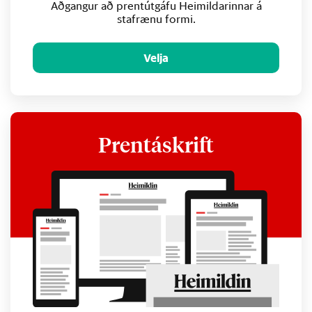
Aðgangur að prentútgáfu Heimildarinnar á
stafrænu formi.
Velja
Prentáskrift