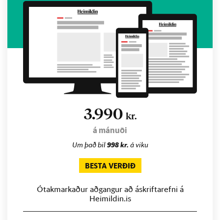
3.990
kr.
á mánuði
Um það bil
998 kr.
á viku
BESTA VERÐIÐ
Ótakmarkaður aðgangur að áskriftarefni á
Heimildin.is