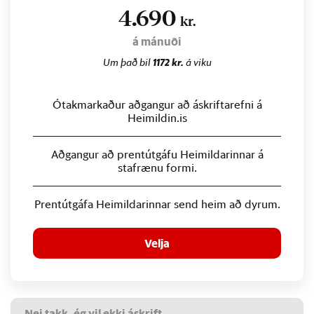
4.690
kr.
á mánuði
Um það bil
1172 kr.
á viku
Ótakmarkaður aðgangur að áskriftarefni á
Heimildin.is
Aðgangur að prentútgáfu Heimildarinnar á
stafrænu formi.
Prentútgáfa Heimildarinnar send heim að dyrum.
Velja
Nei takk, ég vil ekki áskrift