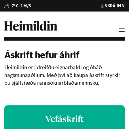
7°C
2 M/S
SKRÁ INN
Áskrift hefur áhrif
Heimildin er í dreifðu eignarhaldi og óháð
hagsmunaaðilum. Með því að kaupa áskrift styrkir
þú sjálfstæða rannsóknarblaðamennsku.
Vefáskrift