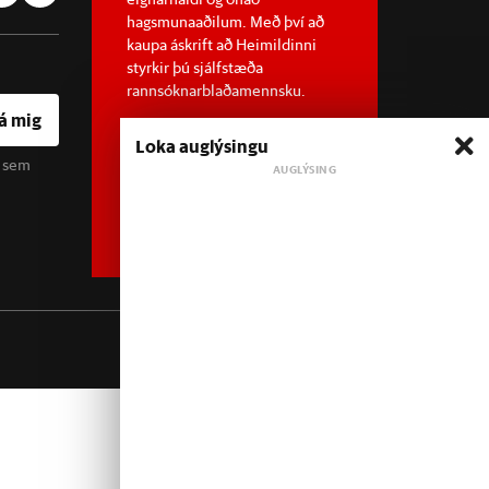
hagsmunaaðilum. Með því að
kaupa áskrift að Heimildinni
styrkir þú sjálfstæða
rannsóknarblaðamennsku.
á mig
Loka auglýsingu
u sem
Sjá meira