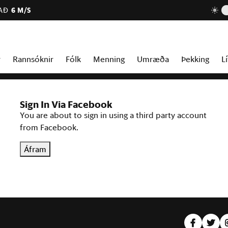
AÐ
6 M/S
r
Rannsóknir
Fólk
Menning
Umræða
Þekking
Lí
Sign In Via Facebook
You are about to sign in using a third party account
from Facebook.
Áfram