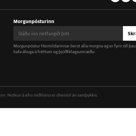
Morgunpósturinn
Skr
Morgunpóstur Heimildarinnar berst alla morgna og er fyrir öll þa
hafa áhuga á fréttum og þjóðfélagsumræðu.
linn. Notkun á efni miðilsins er óheimil án samþykkis.