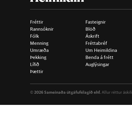
Fréttir
Fasteignir
Rannsóknir
Blöð
Fólk
Áskrift
Menning
Fréttabréf
Umræða
Um Heimildina
Þekking
Benda á frétt
Lífið
Auglýsingar
Þættir
©
2026 Sameinaða útgáfufélagið ehf.
Allur réttur áski