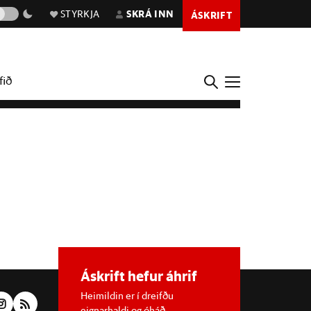
STYRKJA
SKRÁ INN
ÁSKRIFT
fið
Áskrift hefur áhrif
Heimildin er í dreifðu
eignarhaldi og óháð