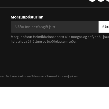
Morgunpósturinn
Skr
Morgunpóstur Heimildarinnar berst alla morgna og er fyrir öll þa
hafa áhuga á fréttum og þjóðfélagsumræðu.
linn. Notkun á efni miðilsins er óheimil án samþykkis.