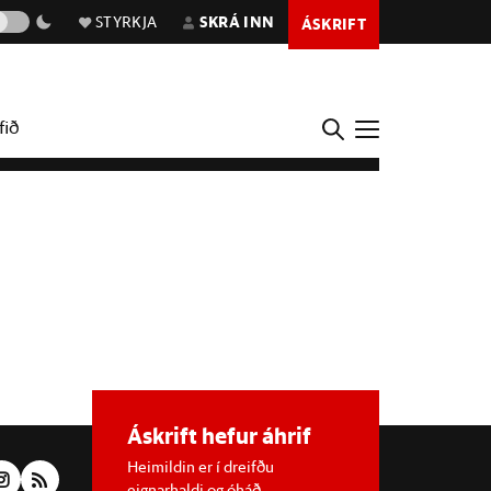
STYRKJA
SKRÁ INN
ÁSKRIFT
fið
Áskrift hefur áhrif
Heimildin er í dreifðu
eignarhaldi og óháð