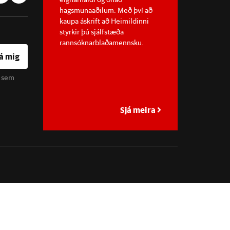
hagsmunaaðilum. Með því að
kaupa áskrift að Heimildinni
styrkir þú sjálfstæða
rannsóknarblaðamennsku.
á mig
u sem
Sjá meira