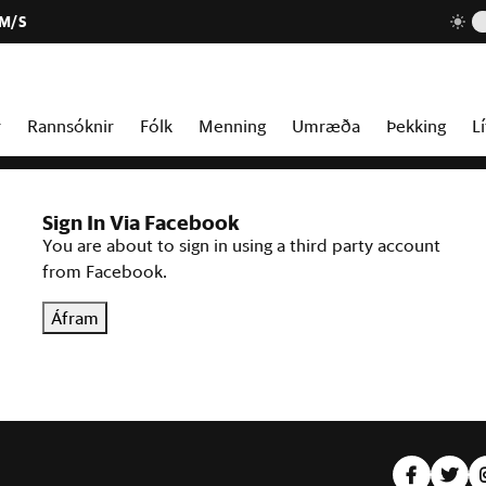
 M/S
r
Rannsóknir
Fólk
Menning
Umræða
Þekking
Lí
Sign In Via Facebook
You are about to sign in using a third party account
from Facebook.
Áfram