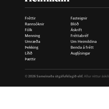
Fréttir
Fasteignir
Rannsóknir
Blöð
Fólk
Áskrift
Menning
Fréttabréf
Umræða
Um Heimildina
Þekking
Benda á frétt
Lífið
Auglýsingar
Þættir
©
2026 Sameinaða útgáfufélagið ehf.
Allur réttur áski