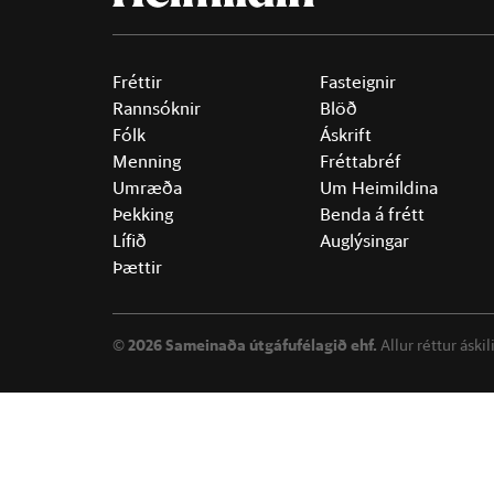
Fréttir
Fasteignir
Rannsóknir
Blöð
Fólk
Áskrift
Menning
Fréttabréf
Umræða
Um Heimildina
Þekking
Benda á frétt
Lífið
Auglýsingar
Þættir
©
2026 Sameinaða útgáfufélagið ehf.
Allur réttur áski