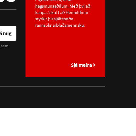
hagsmunaaðilum. Með því að
kaupa áskrift að Heimildinni
styrkir þú sjálfstæða
rannsóknarblaðamennsku.
á mig
u sem
Sjá meira