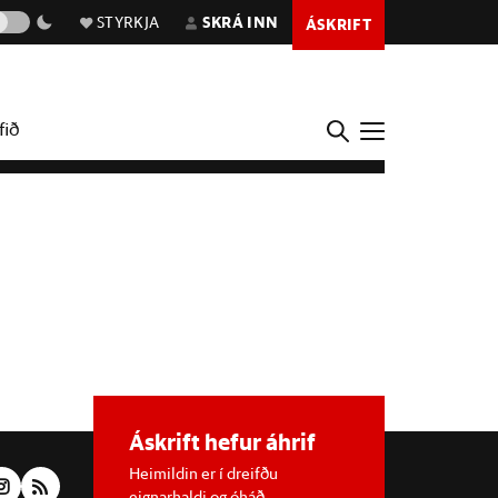
STYRKJA
SKRÁ INN
ÁSKRIFT
fið
Áskrift hefur áhrif
Heimildin er í dreifðu
eignarhaldi og óháð