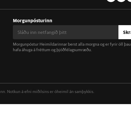
Morgunpósturinn
Skr
Morgunpóstur Heimildarinnar berst alla morgna og er fyrir öll þa
hafa áhuga á fréttum og þjóðfélagsumræðu.
linn. Notkun á efni miðilsins er óheimil án samþykkis.