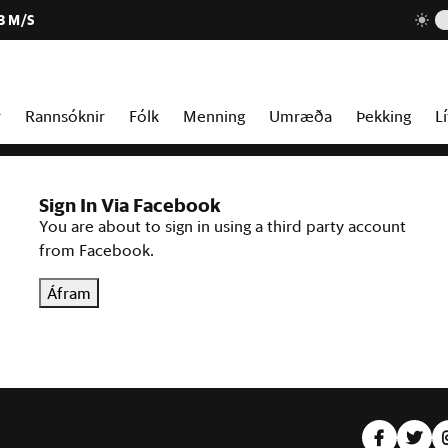
3 M/S
r
Rannsóknir
Fólk
Menning
Umræða
Þekking
Lí
Sign In Via Facebook
You are about to sign in using a third party account
from Facebook.
Áfram