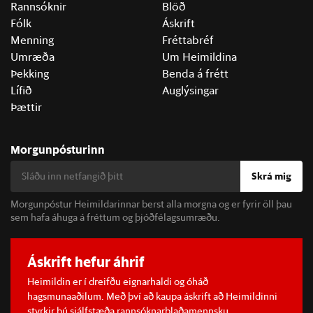
Rannsóknir
Blöð
Fólk
Áskrift
Menning
Fréttabréf
Umræða
Um Heimildina
Þekking
Benda á frétt
Lífið
Auglýsingar
Þættir
Morgunpósturinn
Skrá mig
Morgunpóstur Heimildarinnar berst alla morgna og er fyrir öll þau
sem hafa áhuga á fréttum og þjóðfélagsumræðu.
Áskrift hefur áhrif
Heimildin er í dreifðu eignarhaldi og óháð
hagsmunaaðilum. Með því að kaupa áskrift að Heimildinni
styrkir þú sjálfstæða rannsóknarblaðamennsku.