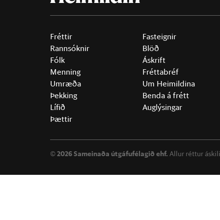
Fréttir
Fasteignir
Rannsóknir
Blöð
Fólk
Áskrift
Menning
Fréttabréf
Umræða
Um Heimildina
Þekking
Benda á frétt
Lífið
Auglýsingar
Þættir
©
2026 Sameinaða útgáfufélagið ehf.
Allur réttur áski