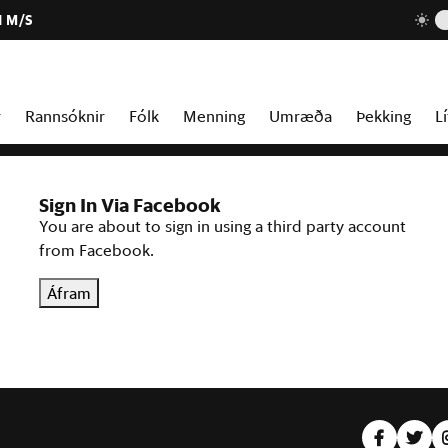
1 M/S
r
Rannsóknir
Fólk
Menning
Umræða
Þekking
Lí
Sign In Via Facebook
You are about to sign in using a third party account
from Facebook.
Áfram