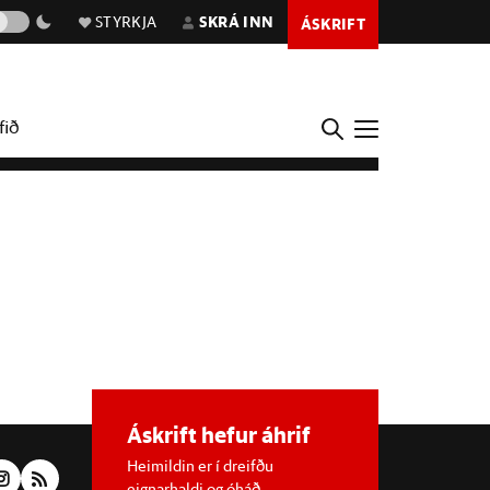
STYRKJA
SKRÁ INN
ÁSKRIFT
fið
Áskrift hefur áhrif
Heimildin er í dreifðu
eignarhaldi og óháð