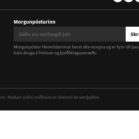
Morgunpósturinn
Skr
Morgunpóstur Heimildarinnar berst alla morgna og er fyrir öll þa
hafa áhuga á fréttum og þjóðfélagsumræðu.
linn. Notkun á efni miðilsins er óheimil án samþykkis.