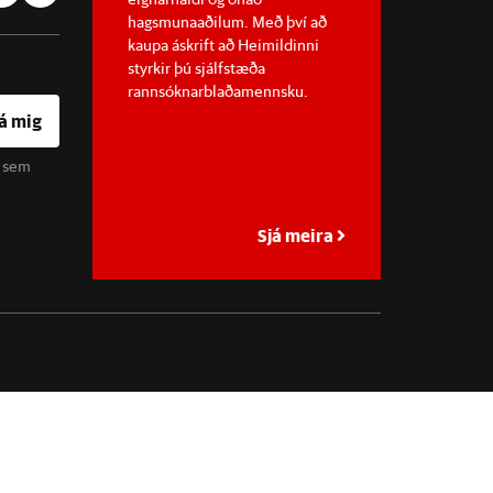
hagsmunaaðilum. Með því að
kaupa áskrift að Heimildinni
styrkir þú sjálfstæða
rannsóknarblaðamennsku.
á mig
u sem
Sjá meira