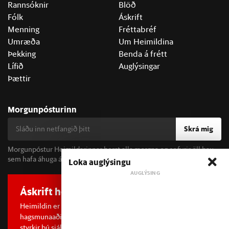
Rannsóknir
Blöð
Fólk
Áskrift
Menning
Fréttabréf
Umræða
Um Heimildina
Þekking
Benda á frétt
Lífið
Auglýsingar
Þættir
Morgunpósturinn
Skrá mig
Morgunpóstur Heimildarinnar berst alla morgna og er fyrir öll þau
sem hafa áhuga á fréttum og þjóðfélagsumræðu.
Loka auglýsingu
Áskrift hefur áhrif
Heimildin er í dreifðu eignarhaldi og óháð
hagsmunaaðilum. Með því að kaupa áskrift að Heimildinni
styrkir þú sjálfstæða rannsóknarblaðamennsku.