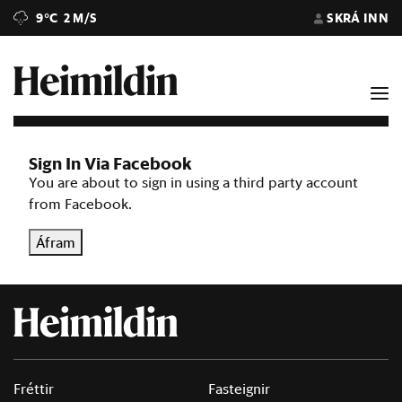
9°C
2 M/S
SKRÁ INN
Sign In Via Facebook
You are about to sign in using a third party account
from Facebook.
Áfram
Fréttir
Fasteignir