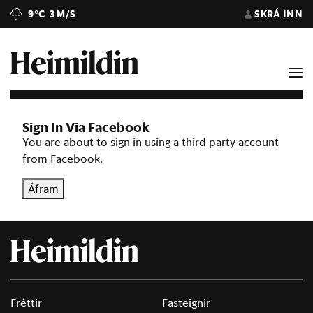
9°C
3 M/S
SKRÁ INN
Sign In Via Facebook
You are about to sign in using a third party account
from Facebook.
Áfram
Fréttir
Fasteignir