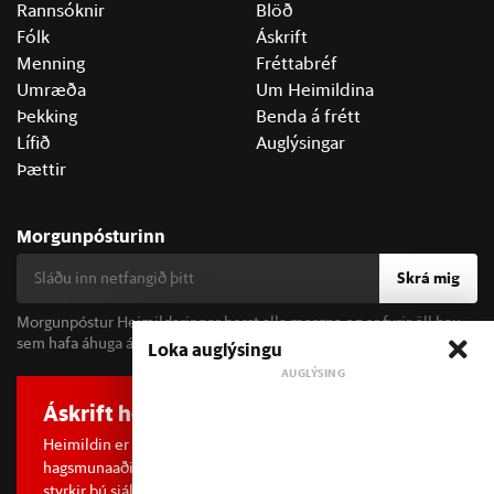
Rannsóknir
Blöð
Fólk
Áskrift
Menning
Fréttabréf
Umræða
Um Heimildina
Þekking
Benda á frétt
Lífið
Auglýsingar
Þættir
Morgunpósturinn
Skrá mig
Morgunpóstur Heimildarinnar berst alla morgna og er fyrir öll þau
sem hafa áhuga á fréttum og þjóðfélagsumræðu.
Loka auglýsingu
Áskrift hefur áhrif
Heimildin er í dreifðu eignarhaldi og óháð
hagsmunaaðilum. Með því að kaupa áskrift að Heimildinni
styrkir þú sjálfstæða rannsóknarblaðamennsku.