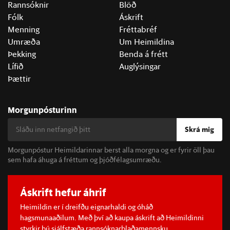
Rannsóknir
Blöð
Fólk
Áskrift
Menning
Fréttabréf
Umræða
Um Heimildina
Þekking
Benda á frétt
Lífið
Auglýsingar
Þættir
Morgunpósturinn
Skrá mig
Morgunpóstur Heimildarinnar berst alla morgna og er fyrir öll þau
sem hafa áhuga á fréttum og þjóðfélagsumræðu.
Áskrift hefur áhrif
Heimildin er í dreifðu eignarhaldi og óháð
hagsmunaaðilum. Með því að kaupa áskrift að Heimildinni
styrkir þú sjálfstæða rannsóknarblaðamennsku.