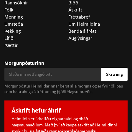
Rannsóknir
Blöð
Fólk
Áskrift
Menning
Fréttabréf
Umræða
Um Heimildina
Þekking
Benda á frétt
Lífið
Auglýsingar
Þættir
Morgunpósturinn
Skrá mig
Morgunpóstur Heimildarinnar berst alla morgna og er fyrir öll þau
sem hafa áhuga á fréttum og þjóðfélagsumræðu.
Áskrift hefur áhrif
Heimildin er í dreifðu eignarhaldi og óháð
hagsmunaaðilum. Með því að kaupa áskrift að Heimildinni
styrkir þú sjálfstæða rannsóknarblaðamennsku.