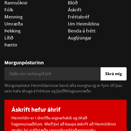
Rannsóknir
Blöð
Fólk
Áskrift
Menning
Fréttabréf
Umræða
Um Heimildina
Þekking
Benda á frétt
Lífið
Auglýsingar
Þættir
Morgunpósturinn
Skrá mig
Morgunpóstur Heimildarinnar berst alla morgna og er fyrir öll þau
sem hafa áhuga á fréttum og þjóðfélagsumræðu.
Áskrift hefur áhrif
Heimildin er í dreifðu eignarhaldi og óháð
hagsmunaaðilum. Með því að kaupa áskrift að Heimildinni
styrkir þú sjálfstæða rannsóknarblaðamennsku.