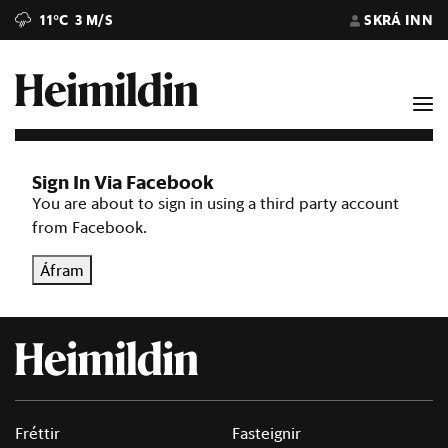
11°C
3 M/S
SKRÁ INN
Sign In Via Facebook
You are about to sign in using a third party account
from Facebook.
Áfram
Fréttir
Fasteignir