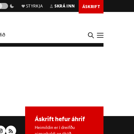
STYRKJA
SKRÁ INN
ÁSKRIFT
fið
Áskrift hefur áhrif
Heimildin er í dreifðu
eignarhaldi og óháð