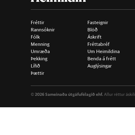
Fréttir
Fasteignir
Rannsóknir
Blöð
Fólk
Áskrift
Menning
Fréttabréf
Umræða
Um Heimildina
Þekking
Benda á frétt
Lífið
Auglýsingar
Þættir
©
2026 Sameinaða útgáfufélagið ehf.
Allur réttur áski