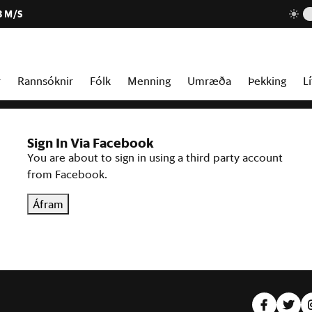
3 M/S
r
Rannsóknir
Fólk
Menning
Umræða
Þekking
Lí
Sign In Via Facebook
You are about to sign in using a third party account
from Facebook.
Áfram