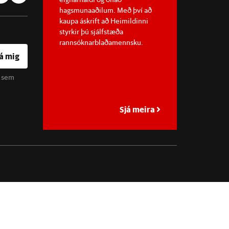
hagsmunaaðilum. Með því að
kaupa áskrift að Heimildinni
styrkir þú sjálfstæða
rannsóknarblaðamennsku.
á mig
u sem
Sjá meira