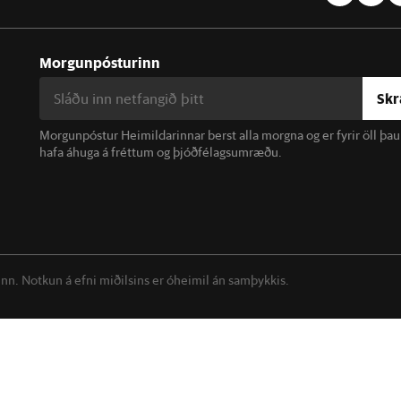
Morgunpósturinn
Skr
Morgunpóstur Heimildarinnar berst alla morgna og er fyrir öll þa
hafa áhuga á fréttum og þjóðfélagsumræðu.
linn. Notkun á efni miðilsins er óheimil án samþykkis.