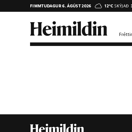
FIMMTUDAGUR 6. ÁGÚST 2026
12°C
SKÝJAÐ
Frétti