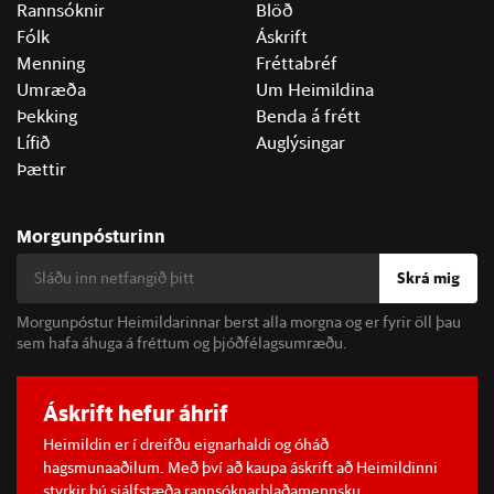
Rannsóknir
Blöð
Fólk
Áskrift
Menning
Fréttabréf
Umræða
Um Heimildina
Þekking
Benda á frétt
Lífið
Auglýsingar
Þættir
Morgunpósturinn
Skrá mig
Morgunpóstur Heimildarinnar berst alla morgna og er fyrir öll þau
sem hafa áhuga á fréttum og þjóðfélagsumræðu.
Áskrift hefur áhrif
Heimildin er í dreifðu eignarhaldi og óháð
hagsmunaaðilum. Með því að kaupa áskrift að Heimildinni
styrkir þú sjálfstæða rannsóknarblaðamennsku.