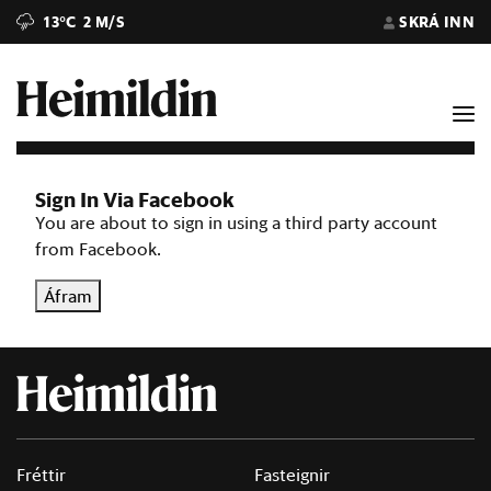
13°C
2 M/S
SKRÁ INN
Sign In Via Facebook
You are about to sign in using a third party account
from Facebook.
Áfram
Fréttir
Fasteignir