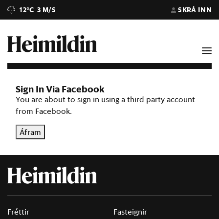
12°C
3 M/S
SKRÁ INN
Sign In Via Facebook
You are about to sign in using a third party account
from Facebook.
Áfram
Fréttir
Fasteignir