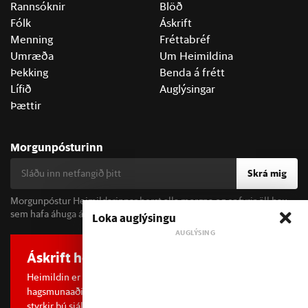
Rannsóknir
Blöð
Fólk
Áskrift
Menning
Fréttabréf
Umræða
Um Heimildina
Þekking
Benda á frétt
Lífið
Auglýsingar
Þættir
Morgunpósturinn
Skrá mig
Morgunpóstur Heimildarinnar berst alla morgna og er fyrir öll þau
sem hafa áhuga á fréttum og þjóðfélagsumræðu.
Loka auglýsingu
Áskrift hefur áhrif
Heimildin er í dreifðu eignarhaldi og óháð
hagsmunaaðilum. Með því að kaupa áskrift að Heimildinni
styrkir þú sjálfstæða rannsóknarblaðamennsku.