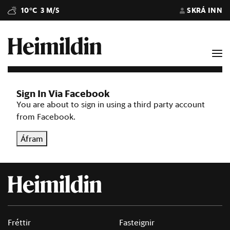
10°C
3 M/S
SKRÁ INN
Sign In Via Facebook
You are about to sign in using a third party account
from Facebook.
Áfram
Fréttir
Fasteignir