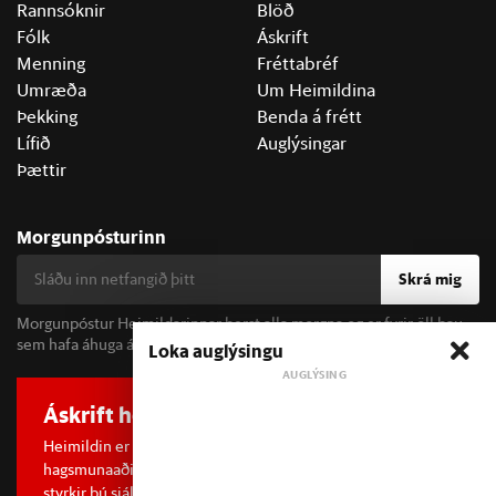
Rannsóknir
Blöð
Fólk
Áskrift
Menning
Fréttabréf
Umræða
Um Heimildina
Þekking
Benda á frétt
Lífið
Auglýsingar
Þættir
Morgunpósturinn
Skrá mig
Morgunpóstur Heimildarinnar berst alla morgna og er fyrir öll þau
sem hafa áhuga á fréttum og þjóðfélagsumræðu.
Loka auglýsingu
Áskrift hefur áhrif
Heimildin er í dreifðu eignarhaldi og óháð
hagsmunaaðilum. Með því að kaupa áskrift að Heimildinni
styrkir þú sjálfstæða rannsóknarblaðamennsku.